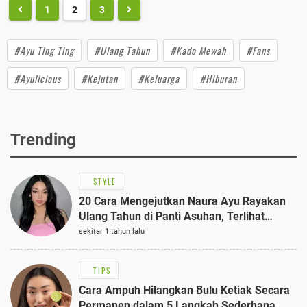
1
2
3
#Ayu Ting Ting
#Ulang Tahun
#Kado Mewah
#Fans
#Ayulicious
#Kejutan
#Keluarga
#Hiburan
Trending
STYLE
20 Cara Mengejutkan Naura Ayu Rayakan
Ulang Tahun di Panti Asuhan, Terlihat
Anggun dengan Kaftan Cokelat
sekitar 1 tahun lalu
TIPS
Cara Ampuh Hilangkan Bulu Ketiak Secara
Permanen dalam 5 Langkah Sederhana