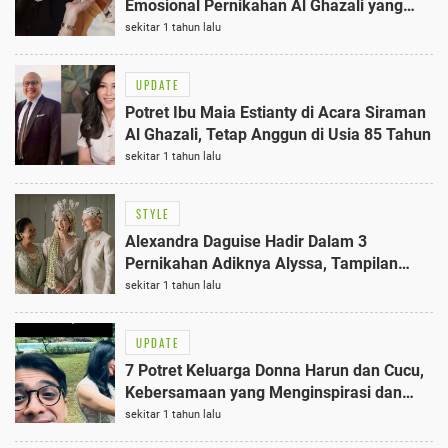
Emosional Pernikahan Al Ghazali yang
Mengejutkan
sekitar 1 tahun lalu
UPDATE
Potret Ibu Maia Estianty di Acara Siraman
Al Ghazali, Tetap Anggun di Usia 85 Tahun
sekitar 1 tahun lalu
STYLE
Alexandra Daguise Hadir Dalam 3
Pernikahan Adiknya Alyssa, Tampilan
Mengagumkan Saat Akad Nikah 16 Juni
sekitar 1 tahun lalu
2025
UPDATE
7 Potret Keluarga Donna Harun dan Cucu,
Kebersamaan yang Menginspirasi dan
Penuh Makna
sekitar 1 tahun lalu