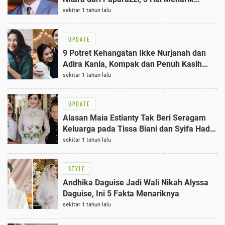
dalam Insiden Ini
sekitar 1 tahun lalu
UPDATE
9 Potret Kehangatan Ikke Nurjanah dan
Adira Kania, Kompak dan Penuh Kasih
Sayang
sekitar 1 tahun lalu
UPDATE
Alasan Maia Estianty Tak Beri Seragam
Keluarga pada Tissa Biani dan Syifa Hadju
di Pernikahan Al Ghazali, 3 Hal Penting
sekitar 1 tahun lalu
Terungkap
STYLE
Andhika Daguise Jadi Wali Nikah Alyssa
Daguise, Ini 5 Fakta Menariknya
sekitar 1 tahun lalu