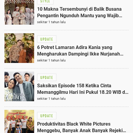
STYLE
10 Makna Tersembunyi di Balik Busana
Pengantin Ngunduh Mantu yang Wajib
Tahu
sekitar 1 tahun lalu
UPDATE
6 Potret Lamaran Adira Kania yang
Mengharukan Dampingi Ikke Nurjanah
dan Aldi Bragi
sekitar 1 tahun lalu
UPDATE
Saksikan Episode 158 Ketika Cinta
Memanggilmu Hari Ini Pukul 18.20 WIB di
SCTV, Terungkap Rahasia Mengejutkan!
sekitar 1 tahun lalu
UPDATE
Produktivitas Black White Pictures
Menggebu, Banyak Anak Banyak Rejeki