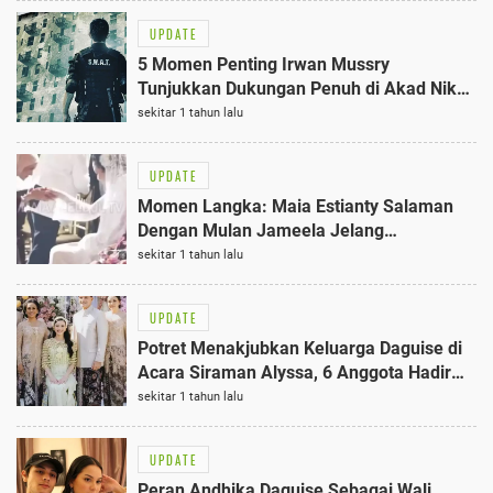
UPDATE
5 Momen Penting Irwan Mussry
Tunjukkan Dukungan Penuh di Akad Nikah
Al Ghazali
sekitar 1 tahun lalu
UPDATE
Momen Langka: Maia Estianty Salaman
Dengan Mulan Jameela Jelang
Pernikahan Al Ghazali, 3 Hal Menarik
sekitar 1 tahun lalu
UPDATE
Potret Menakjubkan Keluarga Daguise di
Acara Siraman Alyssa, 6 Anggota Hadir
dengan Busana Adat
sekitar 1 tahun lalu
UPDATE
Peran Andhika Daguise Sebagai Wali