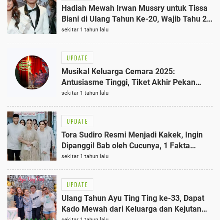
Hadiah Mewah Irwan Mussry untuk Tissa
Biani di Ulang Tahun Ke-20, Wajib Tahu 2
Item Eksklusifnya
sekitar 1 tahun lalu
UPDATE
Musikal Keluarga Cemara 2025:
Antusiasme Tinggi, Tiket Akhir Pekan
Ludes Terjual!
sekitar 1 tahun lalu
UPDATE
Tora Sudiro Resmi Menjadi Kakek, Ingin
Dipanggil Bab oleh Cucunya, 1 Fakta
Menarik
sekitar 1 tahun lalu
UPDATE
Ulang Tahun Ayu Ting Ting ke-33, Dapat
Kado Mewah dari Keluarga dan Kejutan
dari Fans
sekitar 1 tahun lalu