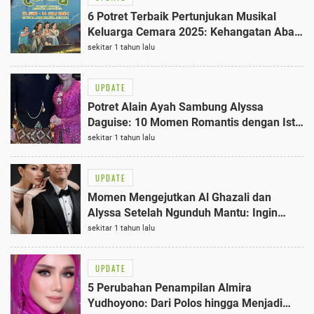
6 Potret Terbaik Pertunjukan Musikal
Keluarga Cemara 2025: Kehangatan Abah
dan Emak
sekitar 1 tahun lalu
UPDATE
Potret Alain Ayah Sambung Alyssa
Daguise: 10 Momen Romantis dengan Istri
Risa Dewi
sekitar 1 tahun lalu
UPDATE
Momen Mengejutkan Al Ghazali dan
Alyssa Setelah Ngunduh Mantu: Ingin
Segera Punya 7 Anak
sekitar 1 tahun lalu
UPDATE
5 Perubahan Penampilan Almira
Yudhoyono: Dari Polos hingga Menjadi