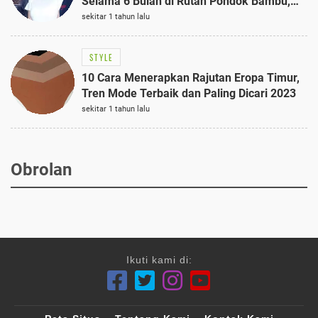
Selama 6 Bulan di Rutan Pondok Bambu,
Terungkap!
sekitar 1 tahun lalu
STYLE
10 Cara Menerapkan Rajutan Eropa Timur,
Tren Mode Terbaik dan Paling Dicari 2023
sekitar 1 tahun lalu
Obrolan
Ikuti kami di: