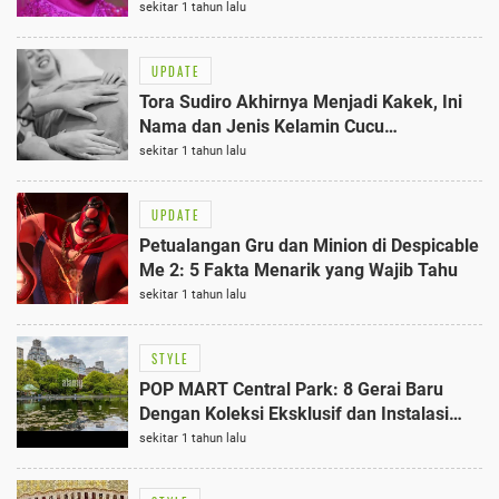
'Kembaran' Safeea Ahmad
sekitar 1 tahun lalu
UPDATE
Tora Sudiro Akhirnya Menjadi Kakek, Ini
Nama dan Jenis Kelamin Cucu
Pertamanya 1
sekitar 1 tahun lalu
UPDATE
Petualangan Gru dan Minion di Despicable
Me 2: 5 Fakta Menarik yang Wajib Tahu
sekitar 1 tahun lalu
STYLE
POP MART Central Park: 8 Gerai Baru
Dengan Koleksi Eksklusif dan Instalasi
Seru di Jakarta
sekitar 1 tahun lalu