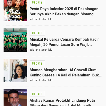
UPDATE
Pesta Raya Indosiar 2025 di Pekalongan:
Serunya Akhir Pekan dengan Bintang
D’Academy dan Lomba Seru
sekitar 1 tahun lalu
UPDATE
Musikal Keluarga Cemara Kembali Hadir
Megah, 30 Pementasan Seru Wajib
Ditonton
sekitar 1 tahun lalu
UPDATE
Momen Mengharukan: Al Ghazali Cium
Kening Safeea 14 Kali di Pelaminan, Bukti
Kasih Sayang Kakak Terbaik
sekitar 1 tahun lalu
UPDATE
Akshay Kumar Protektif Lindungi Putri
Nitara dari Paparazzi, 3 Hal Menarik