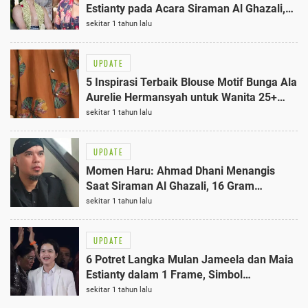
Estianty pada Acara Siraman Al Ghazali,
Simbol Gaya Personal Berkelas
sekitar 1 tahun lalu
UPDATE
5 Inspirasi Terbaik Blouse Motif Bunga Ala
Aurelie Hermansyah untuk Wanita 25+
Tahun
sekitar 1 tahun lalu
UPDATE
Momen Haru: Ahmad Dhani Menangis
Saat Siraman Al Ghazali, 16 Gram
Maskawin Diserahkan
sekitar 1 tahun lalu
UPDATE
6 Potret Langka Mulan Jameela dan Maia
Estianty dalam 1 Frame, Simbol
Keakraban Baru
sekitar 1 tahun lalu