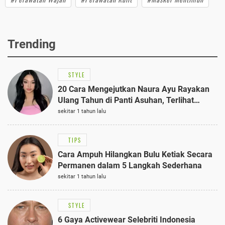
Trending
STYLE
20 Cara Mengejutkan Naura Ayu Rayakan
Ulang Tahun di Panti Asuhan, Terlihat
Anggun dengan Kaftan Cokelat
sekitar 1 tahun lalu
TIPS
Cara Ampuh Hilangkan Bulu Ketiak Secara
Permanen dalam 5 Langkah Sederhana
sekitar 1 tahun lalu
STYLE
6 Gaya Activewear Selebriti Indonesia