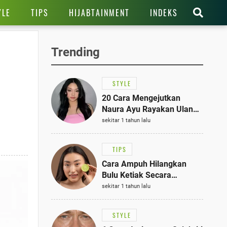
YLE
TIPS
HIJABTAINMENT
INDEKS
Trending
STYLE
20 Cara Mengejutkan
Naura Ayu Rayakan Ulang
Tahun di Panti Asuhan,
sekitar 1 tahun lalu
Terlihat Anggun dengan
Kaftan Cokelat
TIPS
Cara Ampuh Hilangkan
Bulu Ketiak Secara
Permanen dalam 5
sekitar 1 tahun lalu
Langkah Sederhana
STYLE