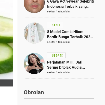
6 Gaya Activewear Selebriti
Indonesia Terbaik yang
Bisa Jadi Inspirasi
sekitar 1 tahun lalu
Fashionmu
STYLE
8 Model Gamis Hitam
Bordir Bunga Terbaik 2025,
Stylish untuk Hangout
sekitar 1 tahun lalu
hingga Acara Semi-Formal
UPDATE
Perjalanan Milli: Dari
Sering Ditolak Audisi
hingga Menjadi Rapper Top
sekitar 1 tahun lalu
10 Thailand
Obrolan