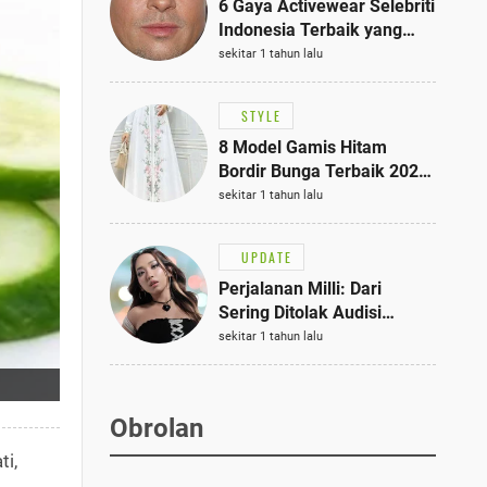
6 Gaya Activewear Selebriti
Indonesia Terbaik yang
Bisa Jadi Inspirasi
sekitar 1 tahun lalu
Fashionmu
STYLE
8 Model Gamis Hitam
Bordir Bunga Terbaik 2025,
Stylish untuk Hangout
sekitar 1 tahun lalu
hingga Acara Semi-Formal
UPDATE
Perjalanan Milli: Dari
Sering Ditolak Audisi
hingga Menjadi Rapper Top
sekitar 1 tahun lalu
10 Thailand
Obrolan
ti,