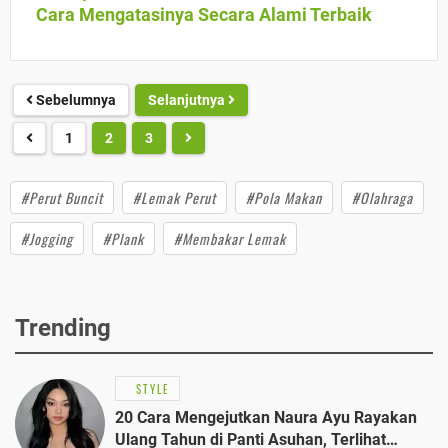
Cara Mengatasinya Secara Alami Terbaik
Sebelumnya
Selanjutnya
1
2
3
#Perut Buncit
#Lemak Perut
#Pola Makan
#Olahraga
#Jogging
#Plank
#Membakar Lemak
Trending
STYLE
20 Cara Mengejutkan Naura Ayu Rayakan
Ulang Tahun di Panti Asuhan, Terlihat