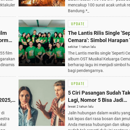
ektakuler
mencakup 100 surat acak untuk refl
Bandung.*_
UPDATE
ilm
The Lantis Rilis Single 'Se
form
Cemara': Simbol Harapan 
puan
dari Album OST Musikal K
sekitar 1 tahun lalu
55 film
The Lantis merilis single 'Seperti C
Cemara
nggarakan
album OST Musikal Keluarga Cema
m dinamis
berharap lagu ini menjadi simbol 
bagi pendengarnya.
UPDATE
5 Ciri Pasangan Sudah Tak
2025,
Lagi, Nomor 5 Bisa Jadi
aik!
Pertimbangan Akhiri Hub
lewat 2 tahun lalu
 di
Jalin hubungan dalam waktu yang
kestra
tak lepas dari rasa bosan dan jenu
okal
Anda merasa hubungan dan sika