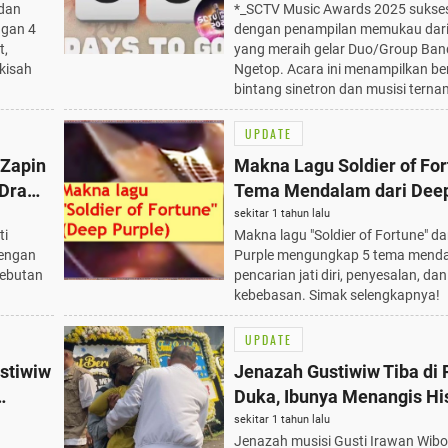
 dan
*_SCTV Music Awards 2025 sukses
Memukau
ngan 4
dengan penampilan memukau dar
t,
yang meraih gelar Duo/Group Ban
kisah
Ngetop. Acara ini menampilkan be
bintang sinetron dan musisi terna
UPDATE
 Zapin
Makna Lagu Soldier of For
5 Drama
Tema Mendalam dari Deep
 MV
yang Wajib Diketahui
sekitar 1 tahun lalu
ti
Makna lagu "Soldier of Fortune" da
dengan
Purple mengungkap 5 tema menda
rebutan
pencarian jati diri, penyesalan, dan
kebebasan. Simak selengkapnya!
UPDATE
stiwiw
Jenazah Gustiwiw Tiba di
Duka, Ibunya Menangis His
15/6/2025
sekitar 1 tahun lalu
Jenazah musisi Gusti Irawan Wib