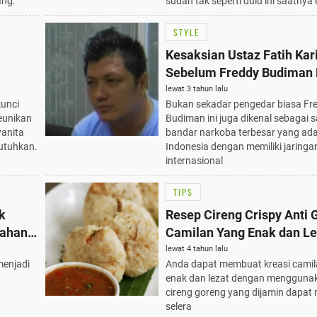
ang.
sudah tak seperti dulu ini saatnya 
STYLE
Kesaksian Ustaz Fatih Ka
Sebelum Freddy Budiman
Mati: Minta Ucap Tahlil
lewat 3 tahun lalu
kunci
Bukan sekadar pengedar biasa Fr
eunikan
Budiman ini juga dikenal sebagai s
wanita
bandar narkoba terbesar yang ada
butuhkan.
Indonesia dengan memiliki jaringa
internasional
TIPS
k
Resep Cireng Crispy Anti 
Bahan
Camilan Yang Enak dan Le
lewat 4 tahun lalu
menjadi
Anda dapat membuat kreasi camil
enak dan lezat dengan mengguna
cireng goreng yang dijamin dapa
selera