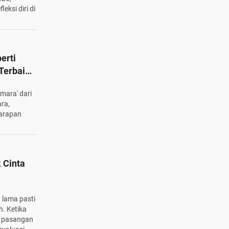
eksi diri di
perti
Terbaik
eluarga
emara' dari
ra,
harapan
 Cinta
ungan
 lama pasti
h. Ketika
p pasangan