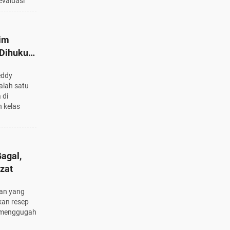
evaluasi
rim
 Dihukum
eddy
alah satu
 di
n kelas
Gagal,
zat
an yang
kan resep
t menggugah