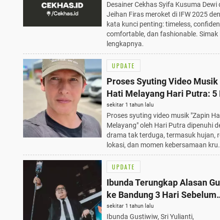
Desainer Cekhas Syifa Kusuma Dewi
Dikisahkan
Jeihan Firas meroket di IFW 2025 de
kata kunci penting: timeless, confiden
comfortable, dan fashionable. Simak 
lengkapnya.
UPDATE
Proses Syuting Video Musik
Hati Melayang Hari Putra: 
Tak Terduga yang Membuat
sekitar 1 tahun lalu
Proses syuting video musik "Zapin Ha
Lebih Berjiwa
Melayang" oleh Hari Putra dipenuhi 
drama tak terduga, termasuk hujan, 
lokasi, dan momen kebersamaan kru.
UPDATE
Ibunda Terungkap Alasan Gu
ke Bandung 3 Hari Sebelum
Meninggal Dunia
sekitar 1 tahun lalu
Ibunda Gustiwiw, Sri Yulianti,