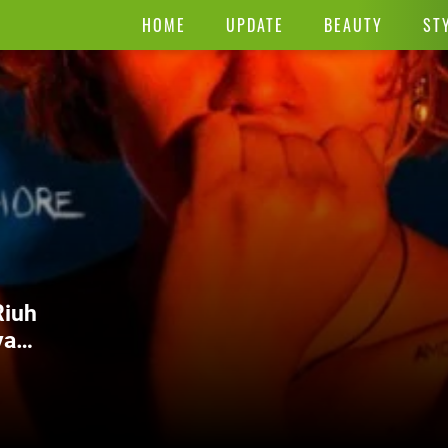
HOME
UPDATE
BEAUTY
ST
Riuh
yak