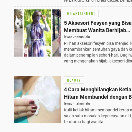
terbaik di Orchid Forest Cikole, Lemb
HIJABTAINMENT
5 Aksesori Fesyen yang Bisa
Membuat Wanita Berhijab
Semakin Stylish
lewat 2 tahun lalu
Pilihan aksesori fesyen bisa menjadi 
menambahkan sentuhan gaya dan k
dalam penampilan sehari-hari. Bagi 
yang mengenakan hijab, aksesori di
BEAUTY
4 Cara Menghilangkan Ketia
Hitam Membandel dengan 
Alami
lewat 4 tahun lalu
Kulit ketiak hitam membandel kerap 
salah satu masalah kepercayaan diri,
terutama bagi wanita.