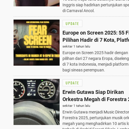
Inggris siap hadirkan pertunjukan sp
di Carnaval Ancol.
UPDATE
Europe on Screen 2025: 55 F
Pilihan Hadir di 7 Kota, Plat
Dinamis bagi Sineas Perem
sekitar 1 tahun lalu
Europe on Screen 2025 hadir dengan 
pilihan dari 27 negara Eropa, disele
di 7 kota Indonesia, menjadi platfor
bagi sineas perempuan.
UPDATE
Erwin Gutawa Siap Dirikan
Orkestra Megah di Forestra 
Hadirkan 10 Artis Lokal Terb
sekitar 1 tahun lalu
Erwin Gutawa menjadi Music Director
Forestra 2025, pertunjukan musik or
megah yang menghadirkan 10 artis l