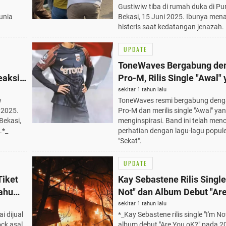
Gustiwiw tiba di rumah duka di Pur
unia
Bekasi, 15 Juni 2025. Ibunya men
histeris saat kedatangan jenazah.
UPDATE
ToneWaves Bergabung de
eaksi
Pro-M, Rilis Single "Awal"
25
Menginspirasi - 4 Lagu Po
sekitar 1 tahun lalu
w
ToneWaves resmi bergabung denga
 2025.
Pro-M dan merilis single "Awal" ya
Bekasi,
menginspirasi. Band ini telah menc
.*_
perhatian dengan lagu-lagu popule
"Sekat".
UPDATE
Tiket
Kay Sebastene Rilis Single
Tahu
Not" dan Album Debut "Ar
oK?" pada 2025: 100 Surat
sekitar 1 tahun lalu
i dijual
*_Kay Sebastene rilis single "I'm No
Refleksi Diri
ock asal
album debut "Are You oK?" pada 2