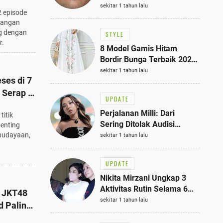
 Kota
Bisa Jadi Inspirasi
sekitar 1 tahun lalu
2 episode
Fashionmu
langan
g dengan
STYLE
r.
8 Model Gamis Hitam
Bordir Bunga Terbaik 2025,
Stylish untuk Hangout
sekitar 1 tahun lalu
ses di 7
hingga Acara Semi-Formal
, Serap 5
UPDATE
Perjalanan Milli: Dari
titik
Sering Ditolak Audisi
penting
hingga Menjadi Rapper Top
ebudayaan,
sekitar 1 tahun lalu
10 Thailand
UPDATE
Nikita Mirzani Ungkap 3
Aktivitas Rutin Selama 6
 JKT48
Bulan di Rutan Pondok
sekitar 1 tahun lalu
d Paling
Bambu, Terungkap!
an