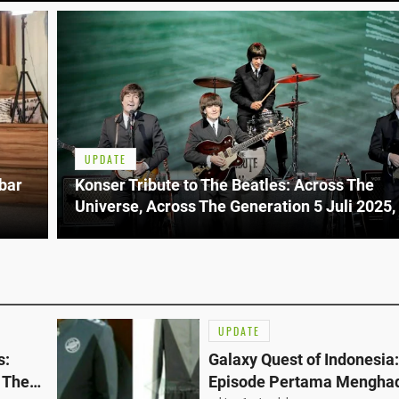
UPDATE
bar
Konser Tribute to The Beatles: Across The
Universe, Across The Generation 5 Juli 2025
Tiket Terjangkau Mulai Rp199 Ribu
UPDATE
s:
Galaxy Quest of Indonesia:
 The
Episode Pertama Mengha