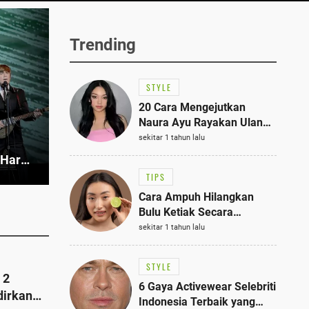
Trending
STYLE
20 Cara Mengejutkan
Naura Ayu Rayakan Ulang
Tahun di Panti Asuhan,
sekitar 1 tahun lalu
Terlihat Anggun dengan
, Harga
Kaftan Cokelat
TIPS
Cara Ampuh Hilangkan
Bulu Ketiak Secara
Permanen dalam 5
sekitar 1 tahun lalu
Langkah Sederhana
STYLE
 2
6 Gaya Activewear Selebriti
dirkan
Indonesia Terbaik yang