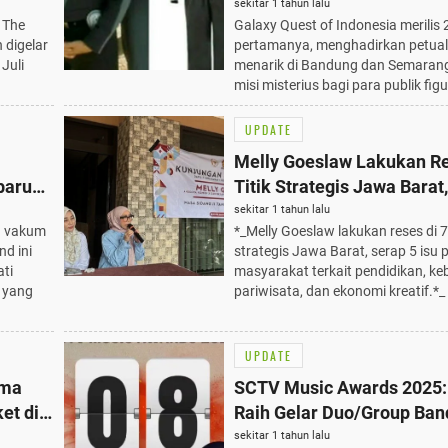
a Tiket
Petualangan Menarik di 2
sekitar 1 tahun lalu
s The
Galaxy Quest of Indonesia merilis 
u
Besar
 digelar
pertamanya, menghadirkan petua
Juli
menarik di Bandung dan Semaran
misi misterius bagi para publik figu
UPDATE
Melly Goeslaw Lakukan Re
baru
Titik Strategis Jawa Barat
Isu Penting Masyarakat
sekitar 1 tahun lalu
n vakum
*_Melly Goeslaw lakukan reses di 7 
nd ini
strategis Jawa Barat, serap 5 isu 
ati
masyarakat terkait pendidikan, k
 yang
pariwisata, dan ekonomi kreatif.*_
UPDATE
uma
SCTV Music Awards 2025:
et di
Raih Gelar Duo/Group Ban
ing
Ngetop dengan Penampil
sekitar 1 tahun lalu