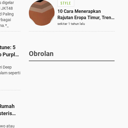
 digelar
STYLE
i JKT48
10 Cara Menerapkan
d Paling
Rajutan Eropa Timur, Tren
rbagai
Mode Terbaik dan Paling
sekitar 1 tahun lalu
ma.*_
Dicari 2023
tune: 5
Obrolan
 Purple
ri Deep
lam seperti
 Rumah
teris
owo atau