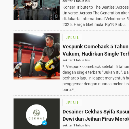
Generation 5 Juli 2025, Harg
sekitar 1 tahun lalu
Konser Tribute to The Beatles: Acros
Terjangkau Mulai Rp199 Rib
Universe, Across The Generation akan
di Jakarta International Velodrome, 5 
2025. Harga tiket mulai Rp199 ribu.
UPDATE
Vespunk Comeback 5 Tahun
Vakum, Hadirkan Single Ter
Bukan Itu yang Menyentuh
sekitar 1 tahun lalu
*_Vespunk comeback setelah 5 tahu
dengan single terbaru "Bukan Itu". Ba
berharap lagu ini dapat menyentuh h
penggemar dengan nuansa melodius
baru.*_
UPDATE
Desainer Cekhas Syifa Kus
Dewi dan Jeihan Firas Merok
IFW 2025, 4 Kata Kunci Pent
sekitar 1 tahun lalu