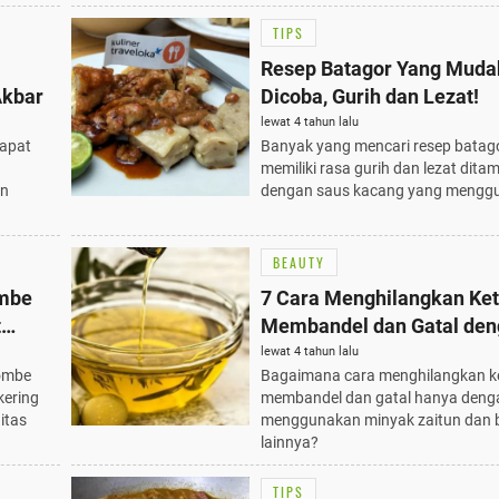
TIPS
Resep Batagor Yang Muda
Akbar
Dicoba, Gurih dan Lezat!
lewat 4 tahun lalu
dapat
Banyak yang mencari resep batag
memiliki rasa gurih dan lezat dita
an
dengan saus kacang yang menggu
BEAUTY
ombe
7 Cara Menghilangkan Ke
t
Membandel dan Gatal de
Minyak Zaitun
lewat 4 tahun lalu
ombe
Bagaimana cara menghilangkan 
ering
membandel dan gatal hanya deng
itas
menggunakan minyak zaitun dan
lainnya?
TIPS