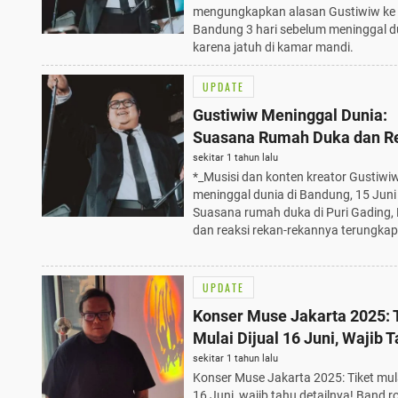
mengungkapkan alasan Gustiwiw ke
Bandung 3 hari sebelum meninggal d
karena jatuh di kamar mandi.
UPDATE
Gustiwiw Meninggal Dunia:
Suasana Rumah Duka dan R
Rekan Terungkap 15 Juni 20
sekitar 1 tahun lalu
*_Musisi dan konten kreator Gustiwi
meninggal dunia di Bandung, 15 Juni
Suasana rumah duka di Puri Gading, 
dan reaksi rekan-rekannya terungkap
UPDATE
Konser Muse Jakarta 2025: 
Mulai Dijual 16 Juni, Wajib 
Detailnya!
sekitar 1 tahun lalu
Konser Muse Jakarta 2025: Tiket mula
16 Juni, wajib tahu detailnya! Band r