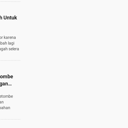
h Untuk
or karena
mbah lagi
gah selera
tombe
ngan
ketombe
an
 bahan