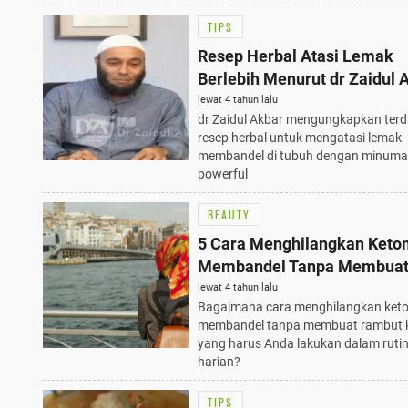
TIPS
Resep Herbal Atasi Lemak
Berlebih Menurut dr Zaidul 
lewat 4 tahun lalu
dr Zaidul Akbar mengungkapkan ter
resep herbal untuk mengatasi lemak
membandel di tubuh dengan minum
powerful
BEAUTY
5 Cara Menghilangkan Ket
Membandel Tanpa Membua
Rambut Kering
lewat 4 tahun lalu
Bagaimana cara menghilangkan ket
membandel tanpa membuat rambut k
yang harus Anda lakukan dalam rutin
harian?
TIPS