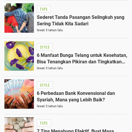
TIPS
Sederet Tanda Pasangan Selingkuh yang
Sering Tidak Kita Sadari
lewat 3 tahun lalu
STYLE
6 Manfaat Bunga Telang untuk Kesehatan,
Bisa Tenangkan Pikiran dan Tingkatkan
Kualitas Tidur
lewat 3 tahun lalu
STYLE
6 Perbedaan Bank Konvensional dan
Syariah, Mana yang Lebih Baik?
lewat 3 tahun lalu
TIPS
7 Tips Menabung Efektif, Buat Masa