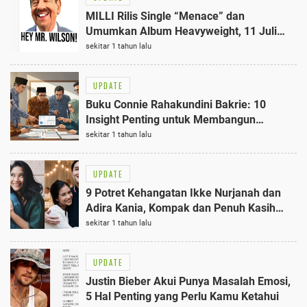
MILLI Rilis Single “Menace” dan
Umumkan Album Heavyweight, 11 Juli
2025: Kisah Perjuangan dari Hubungan
sekitar 1 tahun lalu
Toksik
UPDATE
Buku Connie Rahakundini Bakrie: 10
Insight Penting untuk Membangun
Kesadaran Kolektif Indonesia
sekitar 1 tahun lalu
UPDATE
9 Potret Kehangatan Ikke Nurjanah dan
Adira Kania, Kompak dan Penuh Kasih
Sayang
sekitar 1 tahun lalu
UPDATE
Justin Bieber Akui Punya Masalah Emosi,
5 Hal Penting yang Perlu Kamu Ketahui