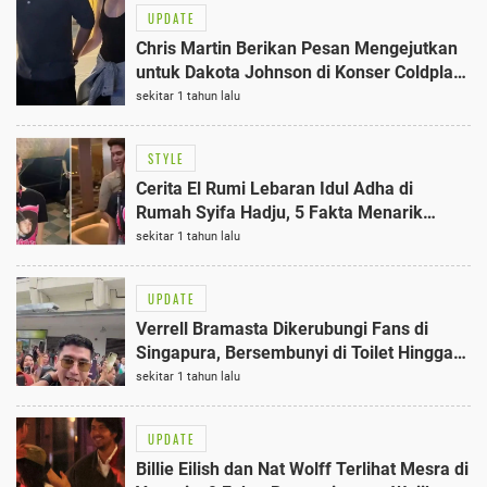
UPDATE
Chris Martin Berikan Pesan Mengejutkan
untuk Dakota Johnson di Konser Coldplay
ke-25
sekitar 1 tahun lalu
STYLE
Cerita El Rumi Lebaran Idul Adha di
Rumah Syifa Hadju, 5 Fakta Menarik
Terungkap
sekitar 1 tahun lalu
UPDATE
Verrell Bramasta Dikerubungi Fans di
Singapura, Bersembunyi di Toilet Hingga
Dibantu Polisi 2023
sekitar 1 tahun lalu
UPDATE
Billie Eilish dan Nat Wolff Terlihat Mesra di