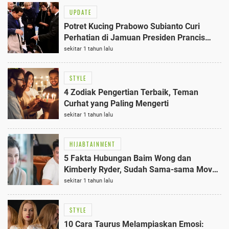
UPDATE
Potret Kucing Prabowo Subianto Curi
Perhatian di Jamuan Presiden Prancis
2025: Unik dan Menarik!
sekitar 1 tahun lalu
STYLE
4 Zodiak Pengertian Terbaik, Teman
Curhat yang Paling Mengerti
sekitar 1 tahun lalu
HIJABTAINMENT
5 Fakta Hubungan Baim Wong dan
Kimberly Ryder, Sudah Sama-sama Move
On? Terungkap!
sekitar 1 tahun lalu
STYLE
10 Cara Taurus Melampiaskan Emosi: