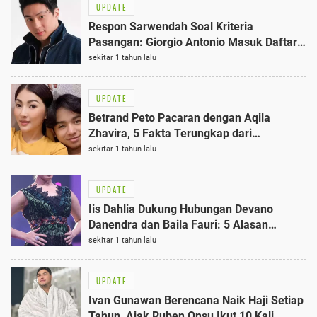
UPDATE
Respon Sarwendah Soal Kriteria
Pasangan: Giorgio Antonio Masuk Daftar 5
Pria Terbaik?
sekitar 1 tahun lalu
UPDATE
Betrand Peto Pacaran dengan Aqila
Zhavira, 5 Fakta Terungkap dari
Hubungan Mereka
sekitar 1 tahun lalu
UPDATE
Iis Dahlia Dukung Hubungan Devano
Danendra dan Baila Fauri: 5 Alasan
Mengapa Ibu Terbaik Mendukung
sekitar 1 tahun lalu
Pasangan Anaknya
UPDATE
Ivan Gunawan Berencana Naik Haji Setiap
Tahun, Ajak Ruben Onsu Ikut 10 Kali