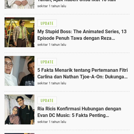
sekitar 1 tahun lalu
UPDATE
My Stupid Boss: The Animated Series, 13
Episode Penuh Tawa dengan Reza
Rahadian dan BCL Terbaik
sekitar 1 tahun lalu
UPDATE
5 Fakta Menarik tentang Pertemanan Fitri
Carlina dan Nathan Tjoe-A-On: Dukungan
Tak Kenal Lelah untuk Timnas Indonesia
sekitar 1 tahun lalu
UPDATE
Ria Ricis Konfirmasi Hubungan dengan
Evan DC Music: 5 Fakta Penting
Terungkap
sekitar 1 tahun lalu