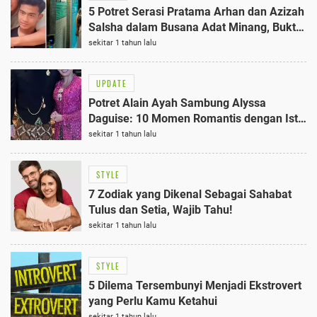
5 Potret Serasi Pratama Arhan dan Azizah
Salsha dalam Busana Adat Minang, Bukti
Cinta yang Tak Pernah Redup
sekitar 1 tahun lalu
UPDATE
Potret Alain Ayah Sambung Alyssa
Daguise: 10 Momen Romantis dengan Istri
Risa Dewi
sekitar 1 tahun lalu
STYLE
7 Zodiak yang Dikenal Sebagai Sahabat
Tulus dan Setia, Wajib Tahu!
sekitar 1 tahun lalu
STYLE
5 Dilema Tersembunyi Menjadi Ekstrovert
yang Perlu Kamu Ketahui
sekitar 1 tahun lalu