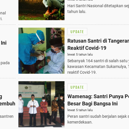
Hari Santri Nasional ditetapkan se
tahun lalu.
onal
i.
UPDATE
Ratusan Santri di Tangera
Ini
Reaktif Covid-19
lewat 5 tahun lalu
Sebanyak 164 santri di salah satu
h pada
kawasan Kecamatan Sukamulya, 
reaktif Covid-19.
UPDATE
g
Wamenag: Santri Punya P
Sembuh
Besar Bagi Bangsa Ini
lewat 5 tahun lalu
esantren
Peran santri sudah berjalan sejak
kemerdekaan.