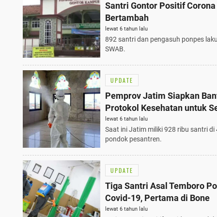
Santri Gontor Positif Corona
Bertambah
lewat 6 tahun lalu
892 santri dan pengasuh ponpes lak
SWAB.
UPDATE
Pemprov Jatim Siapkan Ban
Protokol Kesehatan untuk S
Santri
lewat 6 tahun lalu
Saat ini Jatim miliki 928 ribu santri di
pondok pesantren.
UPDATE
Tiga Santri Asal Temboro Pos
Covid-19, Pertama di Bone
lewat 6 tahun lalu