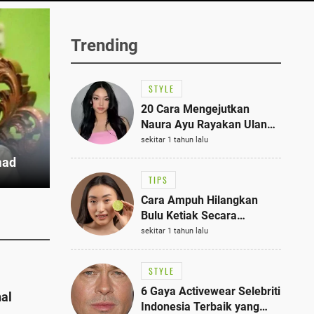
Trending
STYLE
20 Cara Mengejutkan
Naura Ayu Rayakan Ulang
Tahun di Panti Asuhan,
sekitar 1 tahun lalu
Terlihat Anggun dengan
mad
Kaftan Cokelat
TIPS
Cara Ampuh Hilangkan
Bulu Ketiak Secara
Permanen dalam 5
sekitar 1 tahun lalu
Langkah Sederhana
STYLE
6 Gaya Activewear Selebriti
nal
Indonesia Terbaik yang