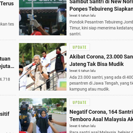
Sambut Santri di New Nor
 Terus
Ponpes Tebuireng Siapka
Isolasi
lewat 6 tahun lalu
Pondok Pesantren Tebuireng Jom
ukan tes
Timur, kini siap menerima kedatan
santri.
UPDATE
Akibat Corona, 23.000 Sant
tuan
Jateng Tak Bisa Mudik
ejuta
lewat 6 tahun lalu
Ada 23.000 santri, yang ada di 4
 4.718
pesantren di Jawa Tengah, yang t
kampung atau mudik.
UPDATE
Negatif Corona, 164 Santri
itif
Temboro Asal Malaysia A
Dipulangkan
lewat 6 tahun lalu
Para santri asal Malaysia, belajar d