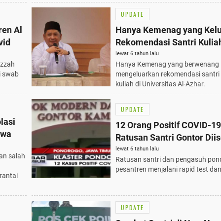
UPDATE
ren Al
Hanya Kemenag yang Kel
vid
Rekomendasi Santri Kuliah
Mesir
lewat 6 tahun lalu
Izzah
Hanya Kemenag yang berwenang
ji swab
mengeluarkan rekomendasi santri
kuliah di Universitas Al-Azhar.
UPDATE
lasi
12 Orang Positif COVID-19
ewa
Ratusan Santri Gontor Diis
lewat 6 tahun lalu
kan salah
Ratusan santri dan pengasuh pon
pesantren menjalani rapid test dan
rantai
UPDATE