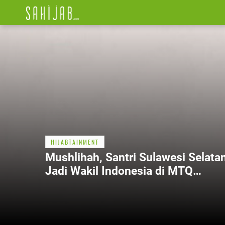
HIJABTAINMENT
Mushlihah, Santri Sulawesi Selata
Jadi Wakil Indonesia di MTQ
Internasional di Aljazair