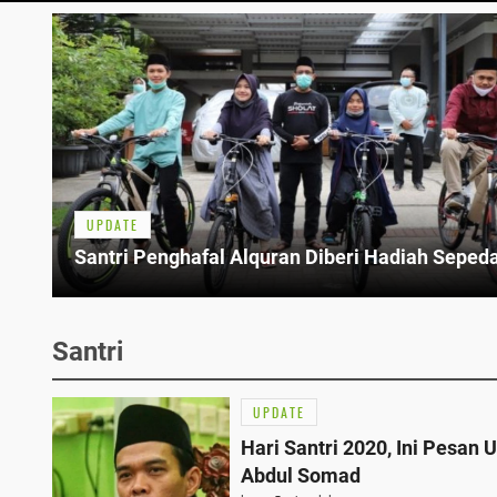
UPDATE
Santri Penghafal Alquran Diberi Hadiah Seped
Santri
UPDATE
Hari Santri 2020, Ini Pesan 
Abdul Somad