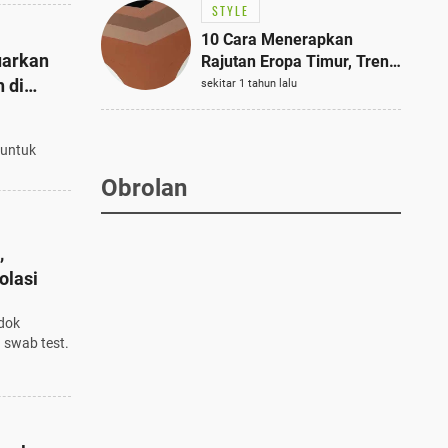
STYLE
10 Cara Menerapkan
uarkan
Rajutan Eropa Timur, Tren
Mode Terbaik dan Paling
 di
sekitar 1 tahun lalu
Dicari 2023
 untuk
Obrolan
,
olasi
dok
 swab test.