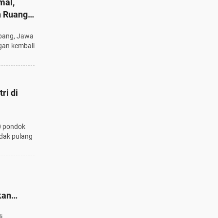
mal,
n Ruang
bang, Jawa
gan kembali
ri di
00 pondok
idak pulang
kan
i