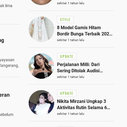
Bisa Jadi Inspirasi
sekitar 1 tahun lalu
jak lima
Fashionmu
STYLE
8 Model Gamis Hitam
Bordir Bunga Terbaik 2025,
ng
Stylish untuk Hangout
sekitar 1 tahun lalu
hingga Acara Semi-Formal
UPDATE
 yayasan
Perjalanan Milli: Dari
Tangerang,
Sering Ditolak Audisi
hingga Menjadi Rapper Top
sekitar 1 tahun lalu
10 Thailand
UPDATE
eran
Nikita Mirzani Ungkap 3
Aktivitas Rutin Selama 6
Bulan di Rutan Pondok
sekitar 1 tahun lalu
 sebelum
Bambu, Terungkap!