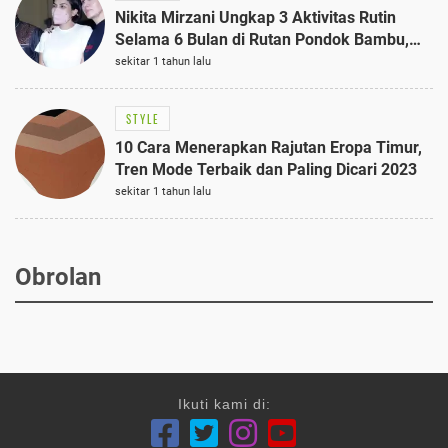
Nikita Mirzani Ungkap 3 Aktivitas Rutin
Selama 6 Bulan di Rutan Pondok Bambu,
Terungkap!
sekitar 1 tahun lalu
STYLE
10 Cara Menerapkan Rajutan Eropa Timur,
Tren Mode Terbaik dan Paling Dicari 2023
sekitar 1 tahun lalu
Obrolan
Ikuti kami di: