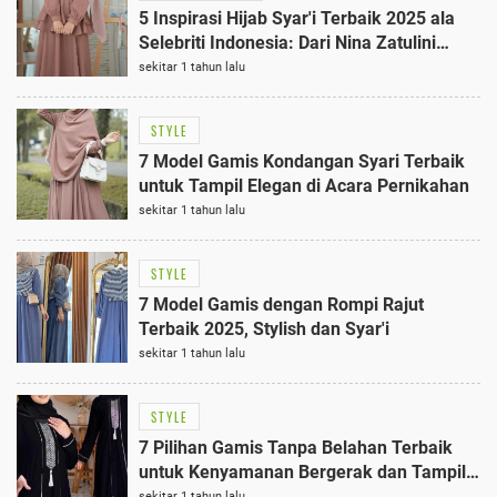
5 Inspirasi Hijab Syar'i Terbaik 2025 ala
Selebriti Indonesia: Dari Nina Zatulini
hingga Dara Arafah
sekitar 1 tahun lalu
STYLE
7 Model Gamis Kondangan Syari Terbaik
untuk Tampil Elegan di Acara Pernikahan
sekitar 1 tahun lalu
STYLE
7 Model Gamis dengan Rompi Rajut
Terbaik 2025, Stylish dan Syar'i
sekitar 1 tahun lalu
STYLE
7 Pilihan Gamis Tanpa Belahan Terbaik
untuk Kenyamanan Bergerak dan Tampil
Syar'i
sekitar 1 tahun lalu