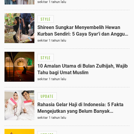
Shireen Sungkar
sekitar 1 tahun lalu
STYLE
Shireen Sungkar Menyembelih Hewan
Kurban Sendiri: 5 Gaya Syar'i dan Anggun
Terungkap
sekitar 1 tahun lalu
STYLE
10 Amalan Utama di Bulan Zulhijah, Wajib
Tahu bagi Umat Muslim
sekitar 1 tahun lalu
UPDATE
Rahasia Gelar Haji di Indonesia: 5 Fakta
Mengejutkan yang Belum Banyak
Diketahui
sekitar 1 tahun lalu