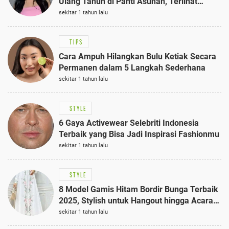
Ulang Tahun di Panti Asuhan, Terlihat
Anggun dengan Kaftan Cokelat
sekitar 1 tahun lalu
TIPS
Cara Ampuh Hilangkan Bulu Ketiak Secara
Permanen dalam 5 Langkah Sederhana
sekitar 1 tahun lalu
STYLE
6 Gaya Activewear Selebriti Indonesia
Terbaik yang Bisa Jadi Inspirasi Fashionmu
sekitar 1 tahun lalu
STYLE
8 Model Gamis Hitam Bordir Bunga Terbaik
2025, Stylish untuk Hangout hingga Acara
Semi-Formal
sekitar 1 tahun lalu