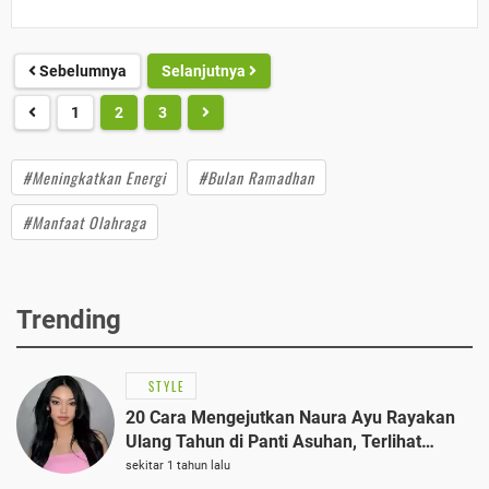
Sebelumnya
Selanjutnya
1
2
3
#Meningkatkan Energi
#Bulan Ramadhan
#Manfaat Olahraga
Trending
STYLE
20 Cara Mengejutkan Naura Ayu Rayakan
Ulang Tahun di Panti Asuhan, Terlihat
Anggun dengan Kaftan Cokelat
sekitar 1 tahun lalu