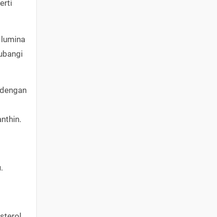
erti
 lumina
lubangi
i dengan
nthin.
.
sterol