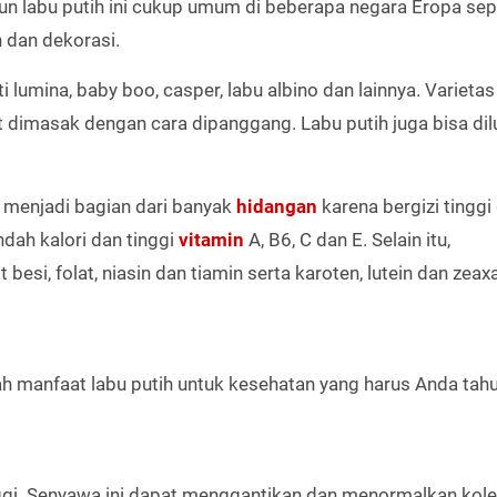
mun labu putih ini cukup umum di beberapa negara Eropa sep
n dan dekorasi.
 lumina, baby boo, casper, labu albino dan lainnya. Varietas
at dimasak dengan cara dipanggang. Labu putih juga bisa di
t menjadi bagian dari banyak
hidangan
karena bergizi tingg
endah kalori dan tinggi
vitamin
A, B6, C dan E. Selain itu,
esi, folat, niasin dan tiamin serta karoten, lutein dan zeaxa
lah manfaat labu putih untuk kesehatan yang harus Anda tahu
ggi. Senyawa ini dapat menggantikan dan menormalkan kole