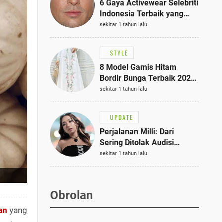
6 Gaya Activewear Selebriti
Indonesia Terbaik yang
Bisa Jadi Inspirasi
sekitar 1 tahun lalu
Fashionmu
STYLE
8 Model Gamis Hitam
Bordir Bunga Terbaik 2025,
Stylish untuk Hangout
sekitar 1 tahun lalu
hingga Acara Semi-Formal
UPDATE
Perjalanan Milli: Dari
Sering Ditolak Audisi
hingga Menjadi Rapper Top
sekitar 1 tahun lalu
10 Thailand
Obrolan
an
yang