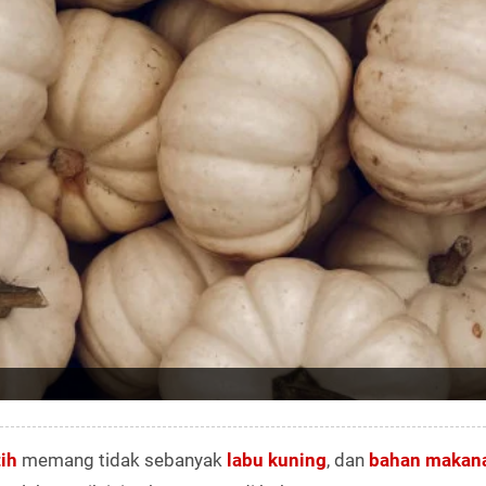
ih
memang tidak sebanyak
labu kuning
, dan
bahan makan