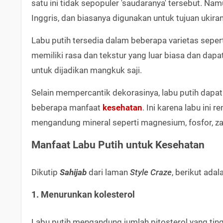
satu ini tidak sepopuler 'saudaranya' tersebut. Na
Inggris, dan biasanya digunakan untuk tujuan ukira
Labu putih tersedia dalam beberapa varietas seperti
memiliki rasa dan tekstur yang luar biasa dan dap
untuk dijadikan mangkuk saji.
Selain mempercantik dekorasinya, labu putih dapa
beberapa manfaat
kesehatan
. Ini karena labu ini r
mengandung mineral seperti magnesium, fosfor, zat b
Manfaat Labu Putih untuk Kesehatan
Dikutip
Sahijab
dari laman
Style Craze
, berikut ada
1. Menurunkan kolesterol
Labu putih mengandung jumlah pitosterol yang tin