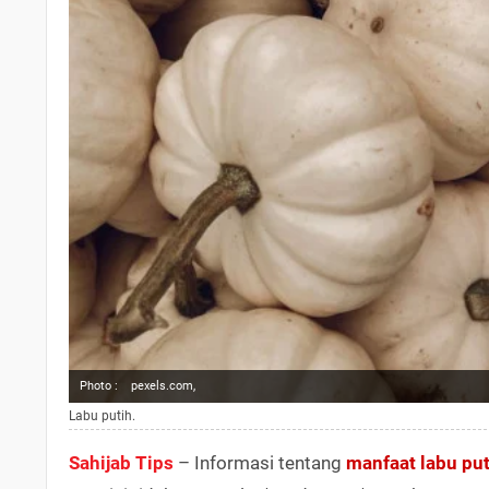
Photo :
pexels.com,
Labu putih.
Sahijab Tips
– Informasi tentang
manfaat labu put