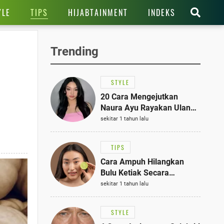
TIPS
YLE
HIJABTAINMENT
INDEKS
Trending
STYLE
20 Cara Mengejutkan
Naura Ayu Rayakan Ulang
Tahun di Panti Asuhan,
sekitar 1 tahun lalu
Terlihat Anggun dengan
Kaftan Cokelat
TIPS
Cara Ampuh Hilangkan
Bulu Ketiak Secara
Permanen dalam 5
sekitar 1 tahun lalu
Langkah Sederhana
STYLE