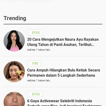
Trending
STYLE
20 Cara Mengejutkan Naura Ayu Rayakan
Ulang Tahun di Panti Asuhan, Terlihat
Anggun dengan Kaftan Cokelat
sekitar 1 tahun lalu
TIPS
Cara Ampuh Hilangkan Bulu Ketiak Secara
Permanen dalam 5 Langkah Sederhana
sekitar 1 tahun lalu
STYLE
6 Gaya Activewear Selebriti Indonesia