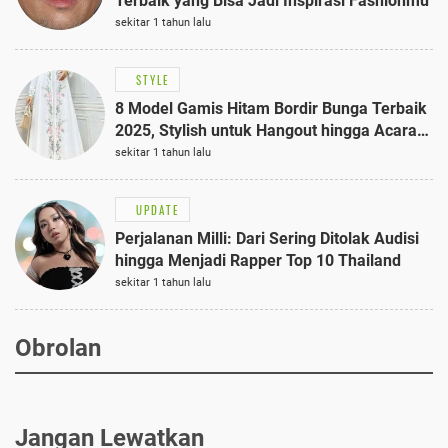
Terbaik yang Bisa Jadi Inspirasi Fashionmu
sekitar 1 tahun lalu
STYLE
8 Model Gamis Hitam Bordir Bunga Terbaik
2025, Stylish untuk Hangout hingga Acara
Semi-Formal
sekitar 1 tahun lalu
UPDATE
Perjalanan Milli: Dari Sering Ditolak Audisi
hingga Menjadi Rapper Top 10 Thailand
sekitar 1 tahun lalu
Obrolan
Jangan Lewatkan