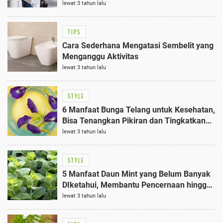
lewat 3 tahun lalu
TIPS
Cara Sederhana Mengatasi Sembelit yang
Menganggu Aktivitas
lewat 3 tahun lalu
STYLE
6 Manfaat Bunga Telang untuk Kesehatan,
Bisa Tenangkan Pikiran dan Tingkatkan
Kualitas Tidur
lewat 3 tahun lalu
STYLE
5 Manfaat Daun Mint yang Belum Banyak
DIketahui, Membantu Pencernaan hingga
Mengatasi Mual
lewat 3 tahun lalu