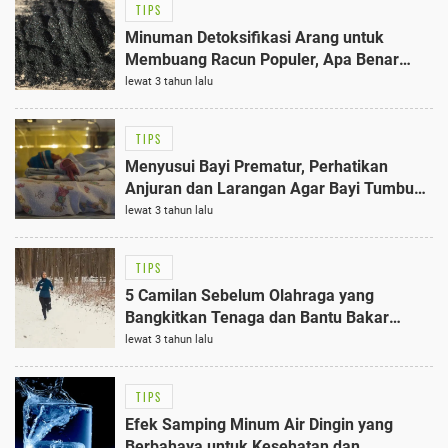
TIPS
Minuman Detoksifikasi Arang untuk
Membuang Racun Populer, Apa Benar
Bisa Menyehatkan Tubuh?
lewat 3 tahun lalu
TIPS
Menyusui Bayi Prematur, Perhatikan
Anjuran dan Larangan Agar Bayi Tumbuh
Sehat
lewat 3 tahun lalu
TIPS
5 Camilan Sebelum Olahraga yang
Bangkitkan Tenaga dan Bantu Bakar
Kalori
lewat 3 tahun lalu
TIPS
Efek Samping Minum Air Dingin yang
Berbahaya untuk Kesehatan dan