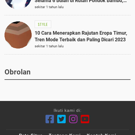
Selama 6 Bulan di Rutan Pondok Bambu,
Terungkap!
sekitar 1 tahun lalu
STYLE
10 Cara Menerapkan Rajutan Eropa Timur,
Tren Mode Terbaik dan Paling Dicari 2023
sekitar 1 tahun lalu
Obrolan
Ikuti kami di: