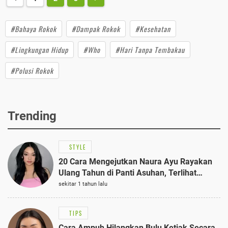
#Bahaya Rokok
#Dampak Rokok
#Kesehatan
#Lingkungan Hidup
#Who
#Hari Tanpa Tembakau
#Polusi Rokok
Trending
STYLE
20 Cara Mengejutkan Naura Ayu Rayakan
Ulang Tahun di Panti Asuhan, Terlihat
Anggun dengan Kaftan Cokelat
sekitar 1 tahun lalu
TIPS
Cara Ampuh Hilangkan Bulu Ketiak Secara