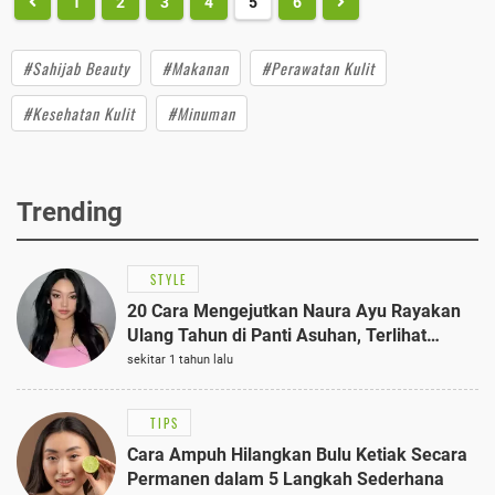
1
2
3
4
5
6
#Sahijab Beauty
#Makanan
#Perawatan Kulit
#Kesehatan Kulit
#Minuman
Trending
STYLE
20 Cara Mengejutkan Naura Ayu Rayakan
Ulang Tahun di Panti Asuhan, Terlihat
Anggun dengan Kaftan Cokelat
sekitar 1 tahun lalu
TIPS
Cara Ampuh Hilangkan Bulu Ketiak Secara
Permanen dalam 5 Langkah Sederhana