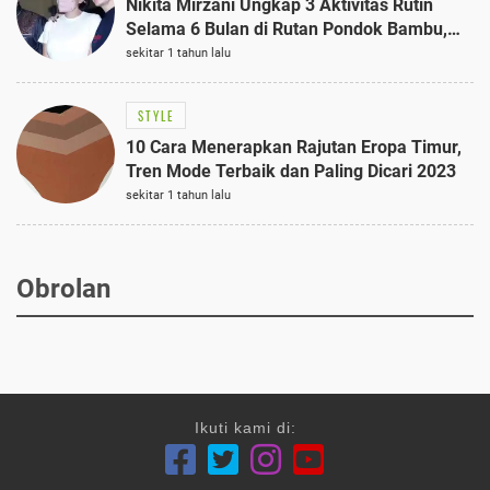
Nikita Mirzani Ungkap 3 Aktivitas Rutin
Selama 6 Bulan di Rutan Pondok Bambu,
Terungkap!
sekitar 1 tahun lalu
STYLE
10 Cara Menerapkan Rajutan Eropa Timur,
Tren Mode Terbaik dan Paling Dicari 2023
sekitar 1 tahun lalu
Obrolan
Ikuti kami di: