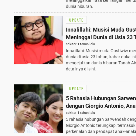
meninggalkan rasa kehilangan mend
dunia hiburan.
UPDATE
Innalillahi: Musisi Muda Gus
Meninggal Dunia di Usia 23 
Duka Mendalam Bagi Dunia
sekitar 1 tahun lalu
Innalillahi: Musisi muda Gustiwiw me
Hiburan
dunia di usia 23 tahun, kabar duka ini
mengejutkan dunia hiburan Tanah Air
detailnya di sini.
UPDATE
5 Rahasia Hubungan Sarwe
dengan Giorgio Antonio, Ana
Anak Sudah Kenal
sekitar 1 tahun lalu
5 rahasia hubungan Sarwendah den
Giorgio Antonio terungkap, termasuk
perkenalan dan pendapat anak-anak