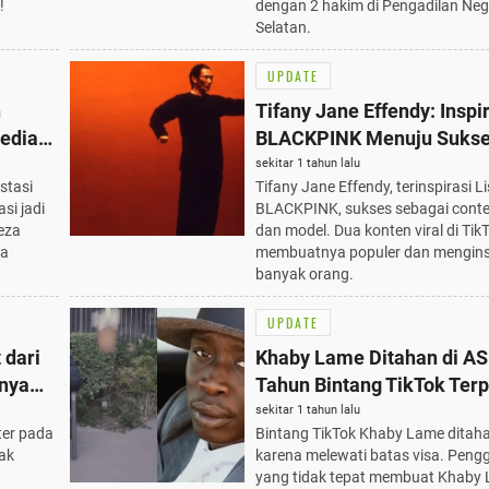
!
dengan 2 hakim di Pengadilan Neg
Selatan.
UPDATE
n
Tifany Jane Effendy: Inspir
ediasi
BLACKPINK Menuju Sukse
Konten Viral yang Membu
sekitar 1 tahun lalu
stasi
Tifany Jane Effendy, terinspirasi L
Populer
si jadi
BLACKPINK, sukses sebagai conte
eza
dan model. Dua konten viral di Tik
da
membuatnya populer dan mengins
banyak orang.
UPDATE
 dari
Khaby Lame Ditahan di AS
knya
Tahun Bintang TikTok Ter
Hengkang Setelah Melewa
sekitar 1 tahun lalu
ter pada
Bintang TikTok Khaby Lame ditaha
Visa
ak
karena melewati batas visa. Peng
yang tidak tepat membuat Khaby