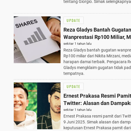
tentang Giorgio. Simak selengkapnya
UPDATE
Reza Gladys Bantah Gugata
Wanprestasi Rp100 Miliar, M
Jadi Harapan Damai Terbaik
sekitar 1 tahun lalu
Reza Gladys bantah gugatan wanpre
Rp100 miliar dari Nikita Mirzani, media
harapan damai terbaik. Pengacara R
Gladys mengklaim gugatan tidak pa
tempatnya.
UPDATE
Ernest Prakasa Resmi Pamit
Twitter: Alasan dan Dampa
pada 9 Juni 2025
sekitar 1 tahun lalu
Ernest Prakasa resmi pamit dari Twit
9 Juni 2025. Simak alasan dan damp
keputusan Ernest Prakasa pamit dari