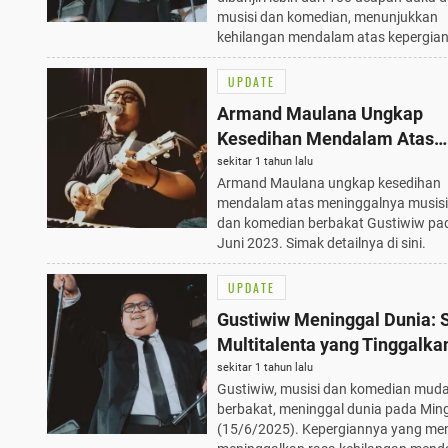
musisi dan komedian, menunjukkan
kehilangan mendalam atas kepergia
UPDATE
Armand Maulana Ungkap
Kesedihan Mendalam Atas
Meninggalnya Gustiwiw, 15 
sekitar 1 tahun lalu
Armand Maulana ungkap kesedihan
2023
mendalam atas meninggalnya musis
dan komedian berbakat Gustiwiw pa
Juni 2023. Simak detailnya di sini.
UPDATE
Gustiwiw Meninggal Dunia: 
Multitalenta yang Tinggalka
Mendalam di Dunia Hiburan
sekitar 1 tahun lalu
Gustiwiw, musisi dan komedian mud
berbakat, meninggal dunia pada Min
(15/6/2025). Kepergiannya yang m