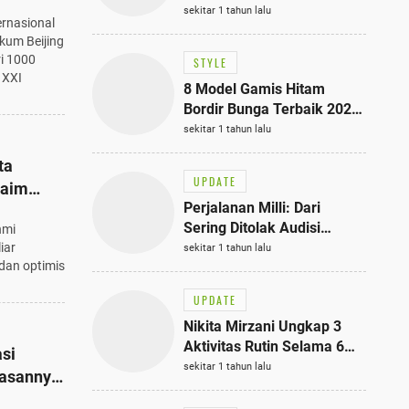
: Lost in
Bisa Jadi Inspirasi
sekitar 1 tahun lalu
rnasional
adir di
Fashionmu
kum Beijing
ri 1000
STYLE
 XXI
8 Model Gamis Hitam
Bordir Bunga Terbaik 2025,
Stylish untuk Hangout
sekitar 1 tahun lalu
hingga Acara Semi-Formal
ta
UPDATE
laim
Perjalanan Milli: Dari
nang!
Sering Ditolak Audisi
hmi
hingga Menjadi Rapper Top
iar
sekitar 1 tahun lalu
 dan optimis
10 Thailand
UPDATE
Nikita Mirzani Ungkap 3
Aktivitas Rutin Selama 6
asi
Bulan di Rutan Pondok
sekitar 1 tahun lalu
lasannya
Bambu, Terungkap!