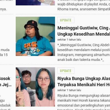
wajib dihidupkan di playlist Anda, 
nnya.
Rhoma Irama, aransemen Simpatik
UPDATE
Meninggal Gustiwiw, Cing
Ungkap Kesedihan Menda
Juni
dalam 1 Postingan Instag
sekitar 1 tahun lalu
*_Meninggal Gustiwiw, Cing Abdel
i muda
kesedihan mendalam melalui post
da 15
Instagram, mengenang almarhum
anak baik dan talenta muda.*_
UPDATE
Sosok
Riyuka Bunga Ungkap Ala
n Jejak
Terpaksa Menikahi Heri H
 2025
Kisah Cinta yang Berakhir 
sekitar 1 tahun lalu
a
Riyuka Bunga mengungkap alasan
ggu
menikahi Heri Horeh karena tekan
endadak
emosional dan perselingkuhan ya