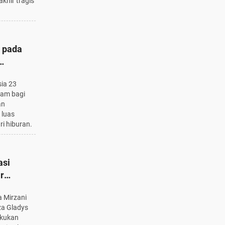
khir tragis
 pada
yang
ia 23
lam bagi
an
 luas
ri hiburan.
asi
r
2 Hakim
a Mirzani
za Gladys
akukan