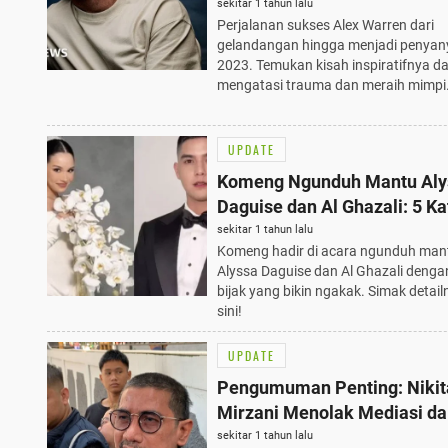
Terbaik 2023
sekitar 1 tahun lalu
Perjalanan sukses Alex Warren dari
gelandangan hingga menjadi penyany
2023. Temukan kisah inspiratifnya d
mengatasi trauma dan meraih mimpi
UPDATE
Komeng Ngunduh Mantu Aly
Daguise dan Al Ghazali: 5 Ka
Bijak yang Bikin Ngakak
sekitar 1 tahun lalu
Komeng hadir di acara ngunduh man
Alyssa Daguise dan Al Ghazali denga
bijak yang bikin ngakak. Simak detail
sini!
UPDATE
Pengumuman Penting: Nikit
Mirzani Menolak Mediasi d
Gugatan Wanprestasi Rp100 
sekitar 1 tahun lalu