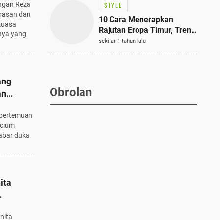
engan Reza
STYLE
rasan dan
10 Cara Menerapkan
kuasa
Rajutan Eropa Timur, Tren
nya yang
Mode Terbaik dan Paling
sekitar 1 tahun lalu
Dicari 2023
ang
Obrolan
an
epala
 pertemuan
 cium
abar duka
ita
 dengan
nita