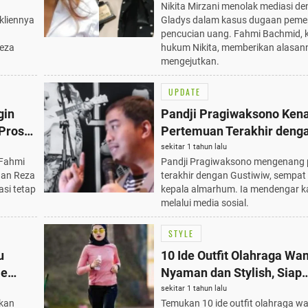
Nikita Mirzani menolak mediasi d
liennya
Gladys dalam kasus dugaan peme
pencucian uang. Fahmi Bachmid, 
Reza
hukum Nikita, memberikan alasan
mengejutkan.
UPDATE
gin
Pandji Pragiwaksono Ken
 Proses
Pertemuan Terakhir deng
jutkan
Gustiwiw, Sempat Cium K
sekitar 1 tahun lalu
 Fahmi
Pandji Pragiwaksono mengenang
Almarhum 15 Juni 2025
gan Reza
terakhir dengan Gustiwiw, sempat
asi tetap
kepala almarhum. Ia mendengar k
melalui media sosial.
STYLE
u
10 Ide Outfit Olahraga Wan
le
Nyaman dan Stylish, Siap
Percantik Feed Instagram
sekitar 1 tahun lalu
kkan
Temukan 10 ide outfit olahraga wa
Gaya Kekinian