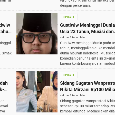
alam di
terungkap. Kisah cinta mereka bera
dengan perceraian.
UPDATE
tiwiw
Gustiwiw Meninggal Dunia
Tahun,
Usia 23 Tahun, Musisi dan
Komedian Penuh Talenta 
sekitar 1 tahun lalu
ninggal
Gustiwiw meninggal dunia pada us
Berduka
tahun, meninggalkan duka menda
. Simak
dunia hiburan Indonesia. Musisi d
komedian penuh talenta ini dikenal
karena kontribusinya dalam indust
UPDATE
ndah
Sidang Gugatan Wanprest
k-
Nikita Mirzani Rp100 Milia
Ditunda, Mediasi dengan 
sekitar 1 tahun lalu
gan
Sidang gugatan wanprestasi Nikit
Terbaru 2025
 awal
sebesar Rp100 miliar terhadap Re
nya
kembali ditunda. Mediasi akan dil