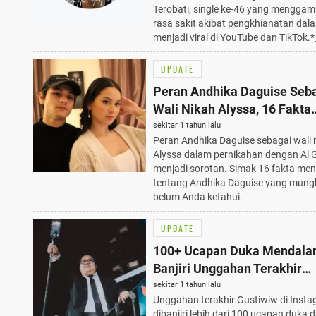
Terobati, single ke-46 yang mengga
rasa sakit akibat pengkhianatan dala
menjadi viral di YouTube dan TikTok.*
UPDATE
Peran Andhika Daguise Seb
Wali Nikah Alyssa, 16 Fakta
Menarik yang Wajib Tahu
sekitar 1 tahun lalu
Peran Andhika Daguise sebagai wali 
Alyssa dalam pernikahan dengan Al 
menjadi sorotan. Simak 16 fakta men
tentang Andhika Daguise yang mung
belum Anda ketahui.
UPDATE
100+ Ucapan Duka Mendal
Banjiri Unggahan Terakhir
Gustiwiw, Musisi dan Komed
sekitar 1 tahun lalu
Unggahan terakhir Gustiwiw di Inst
Muda
dibanjiri lebih dari 100 ucapan duka d