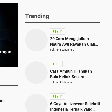
Trending
STYLE
20 Cara Mengejutkan
Naura Ayu Rayakan Ulang
Tahun di Panti Asuhan,
sekitar 1 tahun lalu
dangan
Terlihat Anggun dengan
Kaftan Cokelat
TIPS
Cara Ampuh Hilangkan
Bulu Ketiak Secara
Permanen dalam 5
sekitar 1 tahun lalu
Langkah Sederhana
STYLE
an
6 Gaya Activewear Selebriti
Indonesia Terbaik yang