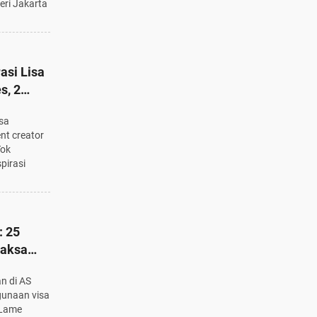
eri Jakarta
asi Lisa
s, 2
atnya
isa
nt creator
Tok
pirasi
: 25
paksa
ti Batas
n di AS
gunaan visa
 Lame