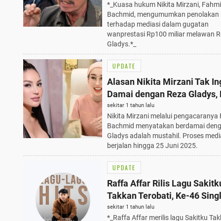
*_Kuasa hukum Nikita Mirzani, Fahmi
Bachmid, mengumumkan penolakan k
terhadap mediasi dalam gugatan
wanprestasi Rp100 miliar melawan 
Gladys.*_
UPDATE
Alasan Nikita Mirzani Tak In
Damai dengan Reza Gladys,
Mediasi 25 Juni 2025 Menge
sekitar 1 tahun lalu
Nikita Mirzani melalui pengacaranya
Bachmid menyatakan berdamai den
Gladys adalah mustahil. Proses medi
berjalan hingga 25 Juni 2025.
UPDATE
Raffa Affar Rilis Lagu Sakitk
Takkan Terobati, Ke-46 Sing
dengan Pesan Kuat tentang
sekitar 1 tahun lalu
*_Raffa Affar merilis lagu Sakitku Ta
Pengkhianatan Cinta