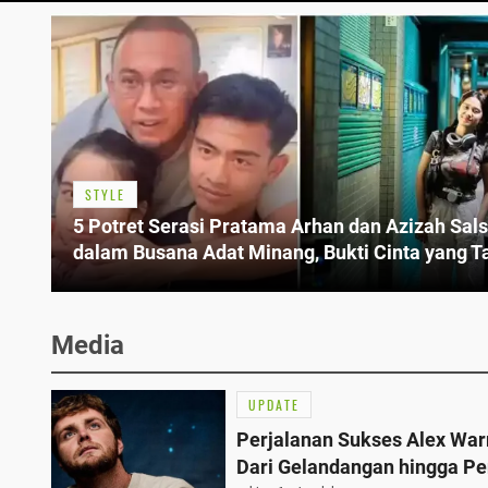
STYLE
5 Potret Serasi Pratama Arhan dan Azizah Sal
dalam Busana Adat Minang, Bukti Cinta yang T
Pernah Redup
Media
UPDATE
Perjalanan Sukses Alex War
Dari Gelandangan hingga Pe