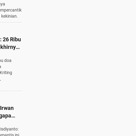
nya
empercantik
kekinian.
: 26 Ribu
khirnya,
adya dan
bu doa
a
Kriting
_
 Irwan
ngapa
i Wajib
isdiyanto:
a
mantis ini