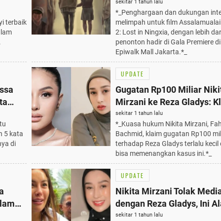
Assalamualaikum Beijing 2
sekitar 1 tahun lalu
*_Penghargaan dan dukungan inte
Ningxia, 1000+ Penonton H
i terbaik
melimpah untuk film Assalamualai
Gala Premiere
alam
2: Lost in Ningxia, dengan lebih da
.
penonton hadir di Gala Premiere di
Epiwalk Mall Jakarta.*_
UPDATE
ssa
Gugatan Rp100 Miliar Niki
ta
Mirzani ke Reza Gladys: K
Terlalu Kecil, Optimis Me
sekitar 1 tahun lalu
tu
*_Kuasa hukum Nikita Mirzani, Fa
n 5 kata
Bachmid, klaim gugatan Rp100 mil
nya di
terhadap Reza Gladys terlalu kecil
bisa memenangkan kasus ini.*_
UPDATE
a
Nikita Mirzani Tolak Medi
alam
dengan Reza Gladys, Ini A
Miliar
yang Mengejutkan 2025
sekitar 1 tahun lalu