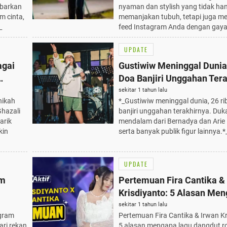
mbarkan
nyaman dan stylish yang tidak ha
m cinta,
memanjakan tubuh, tetapi juga m
_
feed Instagram Anda dengan gaya 
UPDATE
agai
Gustiwiw Meninggal Dunia
Doa Banjiri Unggahan Tera
Duka Mendalam dari Bern
sekitar 1 tahun lalu
nikah
*_Gustiwiw meninggal dunia, 26 ri
Arie Kriting
Ghazali
banjiri unggahan terakhirnya. Duk
arik
mendalam dari Bernadya dan Arie 
kin
serta banyak publik figur lainnya.*
UPDATE
am
Pertemuan Fira Cantika &
Krisdiyanto: 5 Alasan Me
ian
Lagu Dangdut Romantis In
sekitar 1 tahun lalu
agram
Pertemuan Fira Cantika & Irwan Kr
Dihidupkan di Playlist And
ari rekan
5 alasan mengapa lagu dangdut ro