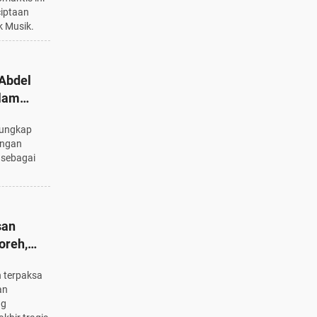
ciptaan
 Musik.
 Abdel
lam
ram
 ungkap
ingan
 sebagai
san
oreh,
Tragis
 terpaksa
an
ng