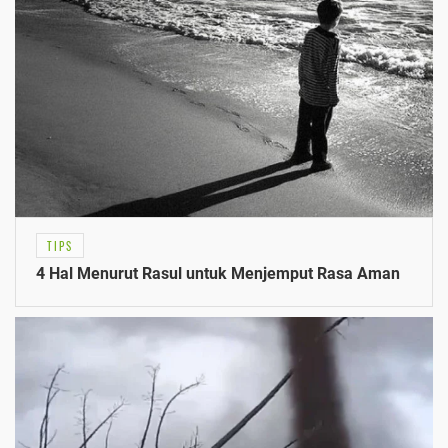
TIPS
4 Hal Menurut Rasul untuk Menjemput Rasa Aman