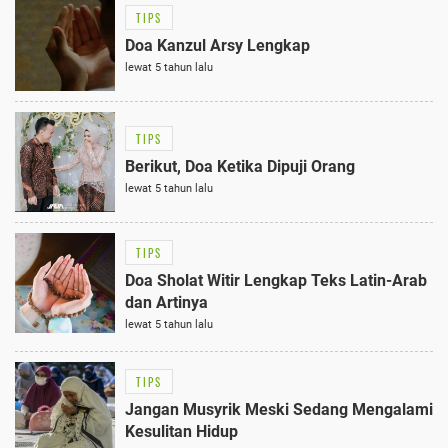
TIPS
Doa Kanzul Arsy Lengkap
lewat 5 tahun lalu
TIPS
Berikut, Doa Ketika Dipuji Orang
lewat 5 tahun lalu
TIPS
Doa Sholat Witir Lengkap Teks Latin-Arab
dan Artinya
lewat 5 tahun lalu
TIPS
Jangan Musyrik Meski Sedang Mengalami
Kesulitan Hidup