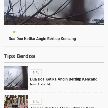
TIPS
Dua Doa Ketika Angin Bertiup Kencang
Tips Berdoa
TIPS
Dua Doa Ketika Angin Bertiup Kencang
lewat 5 tahun lalu
TIPS