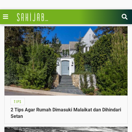
TIPS
2 Tips Agar Rumah Dimasuki Malaikat dan Dihindari
Setan