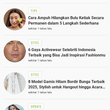
TIPS
Cara Ampuh Hilangkan Bulu Ketiak Secara
Permanen dalam 5 Langkah Sederhana
sekitar 1 tahun lalu
STYLE
6 Gaya Activewear Selebriti Indonesia
Terbaik yang Bisa Jadi Inspirasi Fashionmu
sekitar 1 tahun lalu
STYLE
8 Model Gamis Hitam Bordir Bunga Terbaik
2025, Stylish untuk Hangout hingga Acara
Semi-Formal
sekitar 1 tahun lalu
UPDATE