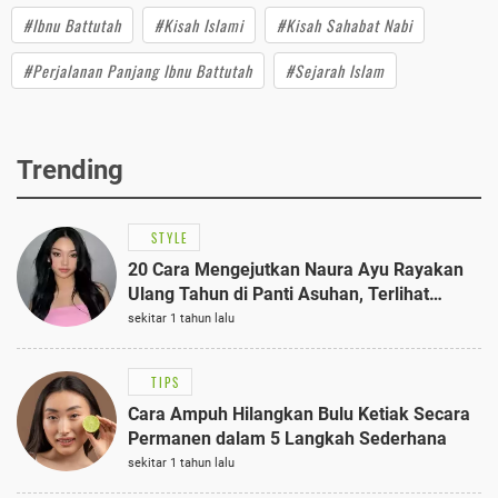
#Ibnu Battutah
#Kisah Islami
#Kisah Sahabat Nabi
#Perjalanan Panjang Ibnu Battutah
#Sejarah Islam
Trending
STYLE
20 Cara Mengejutkan Naura Ayu Rayakan
Ulang Tahun di Panti Asuhan, Terlihat
Anggun dengan Kaftan Cokelat
sekitar 1 tahun lalu
TIPS
Cara Ampuh Hilangkan Bulu Ketiak Secara
Permanen dalam 5 Langkah Sederhana
sekitar 1 tahun lalu