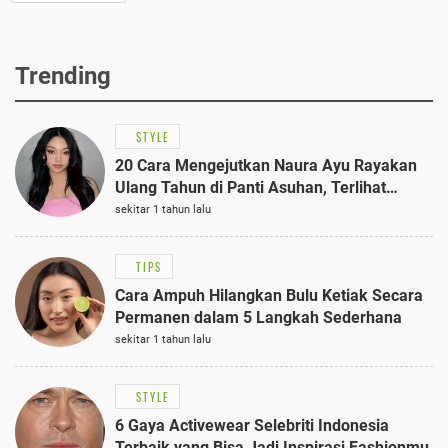
Trending
STYLE
20 Cara Mengejutkan Naura Ayu Rayakan
Ulang Tahun di Panti Asuhan, Terlihat
Anggun dengan Kaftan Cokelat
sekitar 1 tahun lalu
TIPS
Cara Ampuh Hilangkan Bulu Ketiak Secara
Permanen dalam 5 Langkah Sederhana
sekitar 1 tahun lalu
STYLE
6 Gaya Activewear Selebriti Indonesia
Terbaik yang Bisa Jadi Inspirasi Fashionmu