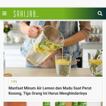
TIPS
Manfaat Minum Air Lemon dan Madu Saat Perut
Kosong, Tiga Orang Ini Harus Menghindarinya