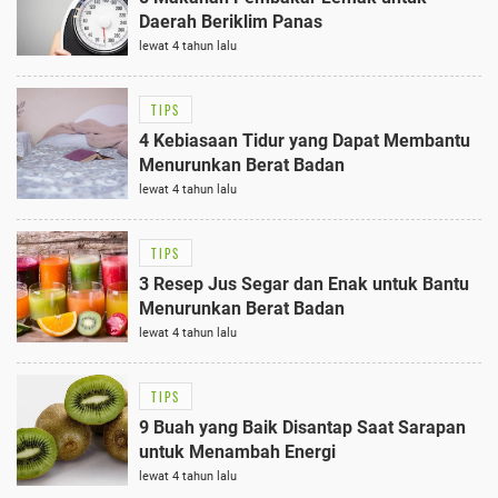
Daerah Beriklim Panas
lewat 4 tahun lalu
TIPS
4 Kebiasaan Tidur yang Dapat Membantu
Menurunkan Berat Badan
lewat 4 tahun lalu
TIPS
3 Resep Jus Segar dan Enak untuk Bantu
Menurunkan Berat Badan
lewat 4 tahun lalu
TIPS
9 Buah yang Baik Disantap Saat Sarapan
untuk Menambah Energi
lewat 4 tahun lalu