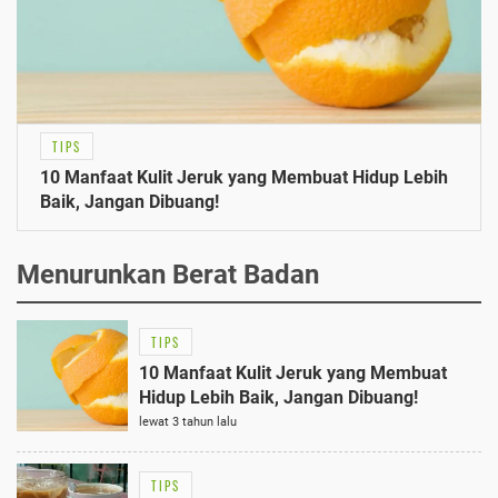
TIPS
10 Manfaat Kulit Jeruk yang Membuat Hidup Lebih
Baik, Jangan Dibuang!
Menurunkan Berat Badan
TIPS
10 Manfaat Kulit Jeruk yang Membuat
Hidup Lebih Baik, Jangan Dibuang!
lewat 3 tahun lalu
TIPS