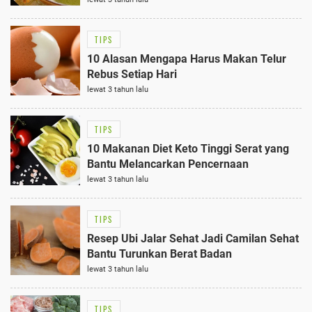
TIPS
10 Alasan Mengapa Harus Makan Telur
Rebus Setiap Hari
lewat 3 tahun lalu
TIPS
10 Makanan Diet Keto Tinggi Serat yang
Bantu Melancarkan Pencernaan
lewat 3 tahun lalu
TIPS
Resep Ubi Jalar Sehat Jadi Camilan Sehat
Bantu Turunkan Berat Badan
lewat 3 tahun lalu
TIPS