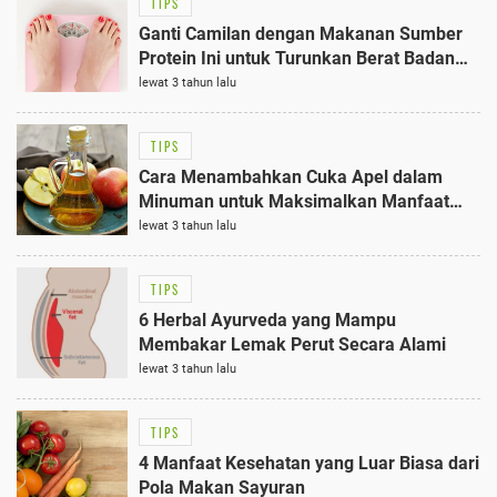
TIPS
Ganti Camilan dengan Makanan Sumber
Protein Ini untuk Turunkan Berat Badan
Lebih Cepat
lewat 3 tahun lalu
TIPS
Cara Menambahkan Cuka Apel dalam
Minuman untuk Maksimalkan Manfaat
Kesehatannya
lewat 3 tahun lalu
TIPS
6 Herbal Ayurveda yang Mampu
Membakar Lemak Perut Secara Alami
lewat 3 tahun lalu
TIPS
4 Manfaat Kesehatan yang Luar Biasa dari
Pola Makan Sayuran