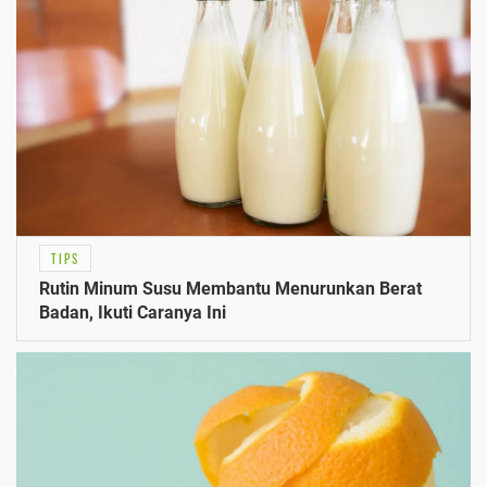
TIPS
Rutin Minum Susu Membantu Menurunkan Berat
Badan, Ikuti Caranya Ini