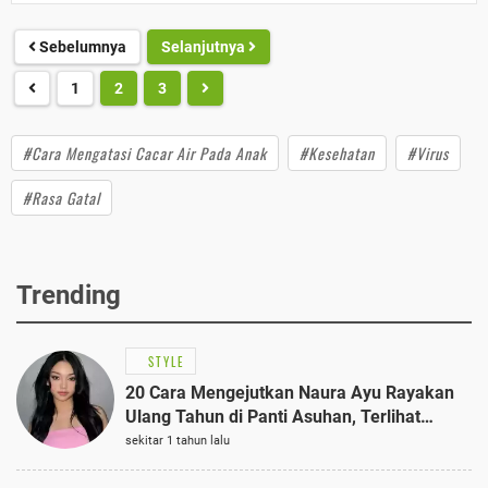
Sebelumnya
Selanjutnya
1
2
3
#Cara Mengatasi Cacar Air Pada Anak
#Kesehatan
#Virus
#Rasa Gatal
Trending
STYLE
20 Cara Mengejutkan Naura Ayu Rayakan
Ulang Tahun di Panti Asuhan, Terlihat
Anggun dengan Kaftan Cokelat
sekitar 1 tahun lalu