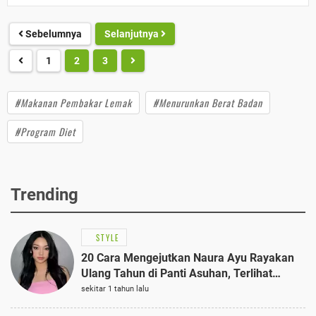
Sebelumnya
Selanjutnya
1
2
3
#Makanan Pembakar Lemak
#Menurunkan Berat Badan
#Program Diet
Trending
STYLE
20 Cara Mengejutkan Naura Ayu Rayakan
Ulang Tahun di Panti Asuhan, Terlihat
Anggun dengan Kaftan Cokelat
sekitar 1 tahun lalu