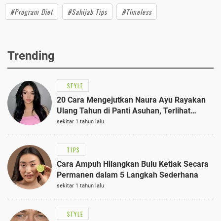
#Program Diet
#Sahijab Tips
#Timeless
Trending
STYLE
20 Cara Mengejutkan Naura Ayu Rayakan
Ulang Tahun di Panti Asuhan, Terlihat
Anggun dengan Kaftan Cokelat
sekitar 1 tahun lalu
TIPS
Cara Ampuh Hilangkan Bulu Ketiak Secara
Permanen dalam 5 Langkah Sederhana
sekitar 1 tahun lalu
STYLE