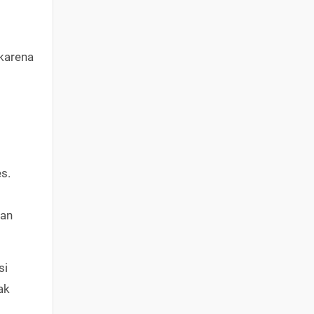
 karena
s.
dan
si
ak