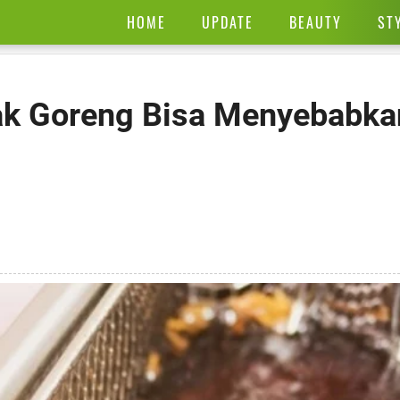
HOME
UPDATE
BEAUTY
ST
yak Goreng Bisa Menyebabka