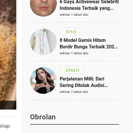
6 Gaya Activewear Selebriti
Indonesia Terbaik yang
Bisa Jadi Inspirasi
sekitar 1 tahun lalu
Fashionmu
STYLE
8 Model Gamis Hitam
Bordir Bunga Terbaik 2025,
Stylish untuk Hangout
sekitar 1 tahun lalu
hingga Acara Semi-Formal
UPDATE
Perjalanan Milli: Dari
Sering Ditolak Audisi
hingga Menjadi Rapper Top
sekitar 1 tahun lalu
10 Thailand
Obrolan
etiap