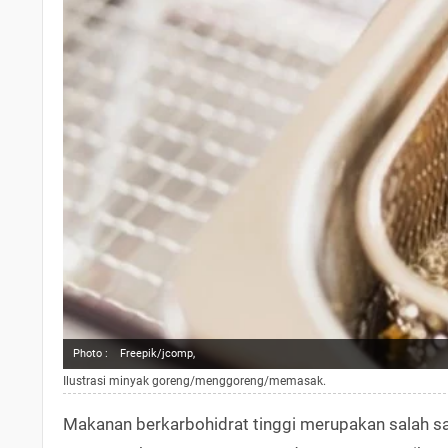
Photo :
Freepik/jcomp,
Ilustrasi minyak goreng/menggoreng/memasak.
Makanan berkarbohidrat tinggi merupakan salah s