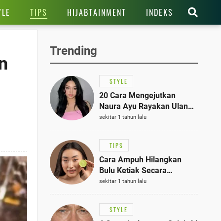
TIPS
YLE
HIJABTAINMENT
INDEKS
Trending
n
STYLE
20 Cara Mengejutkan
Naura Ayu Rayakan Ulang
Tahun di Panti Asuhan,
sekitar 1 tahun lalu
Terlihat Anggun dengan
Kaftan Cokelat
TIPS
Cara Ampuh Hilangkan
Bulu Ketiak Secara
Permanen dalam 5
sekitar 1 tahun lalu
Langkah Sederhana
STYLE