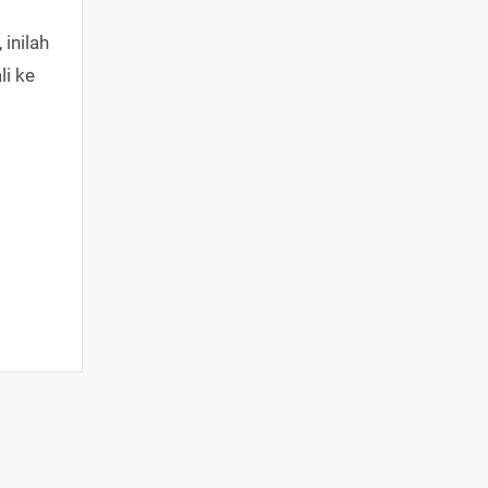
inilah
li ke
a