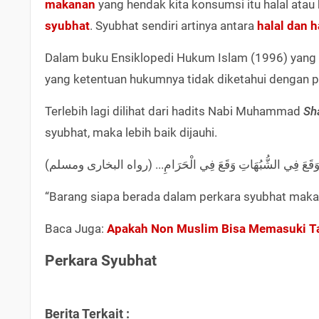
makanan
yang hendak kita konsumsi itu halal atau
syubhat
. Syubhat sendiri artinya antara
halal dan 
Dalam buku Ensiklopedi Hukum Islam (1996) yang d
yang ketentuan hukumnya tidak diketahui dengan pa
Terlebih lagi dilihat dari hadits Nabi Muhammad
Sh
syubhat, maka lebih baik dijauhi.
 وَقَعَ فِي الشُّبُهَاتِ وَقَعَ فِي الْحَرَامِ... (رواه البخارى ومسلم
“Barang siapa berada dalam perkara syubhat maka 
Baca Juga:
Apakah Non Muslim Bisa Memasuki T
Perkara Syubhat
Berita Terkait :