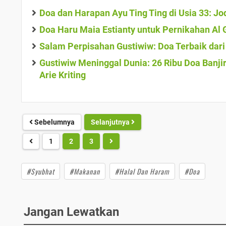
Doa dan Harapan Ayu Ting Ting di Usia 33: Jod
Doa Haru Maia Estianty untuk Pernikahan Al 
Salam Perpisahan Gustiwiw: Doa Terbaik dar
Gustiwiw Meninggal Dunia: 26 Ribu Doa Banj
Arie Kriting
Sebelumnya
Selanjutnya
1
2
3
#Syubhat
#Makanan
#Halal Dan Haram
#Doa
Jangan Lewatkan