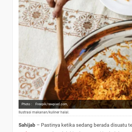
Photo :
Freepik/rawpixel.com,
Ilustrasi makanan/kuliner halal.
Sahijab
– Pastinya ketika sedang berada disuatu te