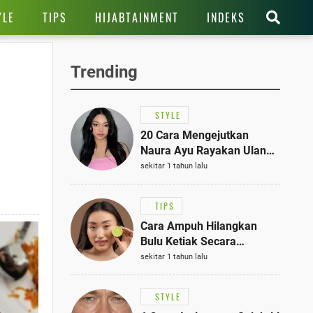
YLE
TIPS
HIJABTAINMENT
INDEKS
Trending
STYLE
20 Cara Mengejutkan
Naura Ayu Rayakan Ulang
Tahun di Panti Asuhan,
sekitar 1 tahun lalu
Terlihat Anggun dengan
Kaftan Cokelat
TIPS
Cara Ampuh Hilangkan
Bulu Ketiak Secara
Permanen dalam 5
sekitar 1 tahun lalu
Langkah Sederhana
STYLE