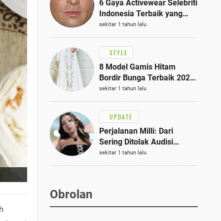
6 Gaya Activewear Selebriti
Indonesia Terbaik yang
Bisa Jadi Inspirasi
sekitar 1 tahun lalu
Fashionmu
STYLE
8 Model Gamis Hitam
Bordir Bunga Terbaik 2025,
Stylish untuk Hangout
sekitar 1 tahun lalu
hingga Acara Semi-Formal
UPDATE
Perjalanan Milli: Dari
Sering Ditolak Audisi
hingga Menjadi Rapper Top
sekitar 1 tahun lalu
10 Thailand
Obrolan
h