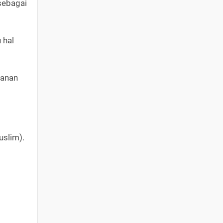
 sebagai
 hal
kanan
uslim).