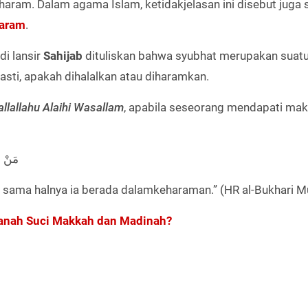
 haram. Dalam agama Islam, ketidakjelasan ini disebut juga
haram
.
i lansir
Sahijab
dituliskan bahwa syubhat merupakan suatu
sti, apakah dihalalkan atau diharamkan.
allallahu Alaihi Wasallam
, apabila seseorang mendapati ma
مَنْ)
sama halnya ia berada dalamkeharaman.” (HR al-Bukhari M
anah Suci Makkah dan Madinah?