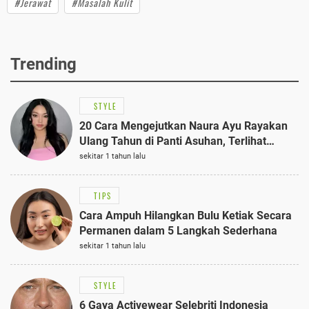
#Jerawat
#Masalah Kulit
Trending
STYLE
20 Cara Mengejutkan Naura Ayu Rayakan
Ulang Tahun di Panti Asuhan, Terlihat
Anggun dengan Kaftan Cokelat
sekitar 1 tahun lalu
TIPS
Cara Ampuh Hilangkan Bulu Ketiak Secara
Permanen dalam 5 Langkah Sederhana
sekitar 1 tahun lalu
STYLE
6 Gaya Activewear Selebriti Indonesia