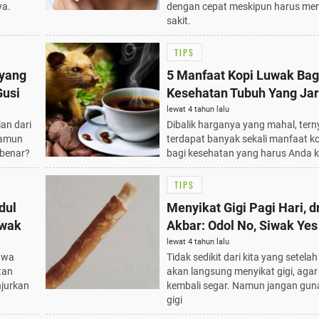
ya.
dengan cepat meskipun harus me
sakit.
TIPS
 yang
5 Manfaat Kopi Luwak Bag
Gusi
Kesehatan Tubuh Yang Ja
Diketahui
lewat 4 tahun lalu
an dari
Dibalik harganya yang mahal, tern
namun
terdapat banyak sekali manfaat k
benar?
bagi kesehatan yang harus Anda k
TIPS
dul
Menyikat Gigi Pagi Hari, d
iwak
Akbar: Odol No, Siwak Yes
lewat 4 tahun lalu
hwa
Tidak sedikit dari kita yang setel
tan
akan langsung menyikat gigi, aga
njurkan
kembali segar. Namun jangan gun
gigi