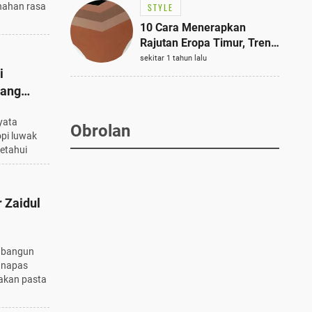
nahan rasa
STYLE
10 Cara Menerapkan
Rajutan Eropa Timur, Tren
Mode Terbaik dan Paling
sekitar 1 tahun lalu
i
Dicari 2023
rang
yata
Obrolan
opi luwak
etahui
r Zaidul
ah bangun
r napas
akan pasta