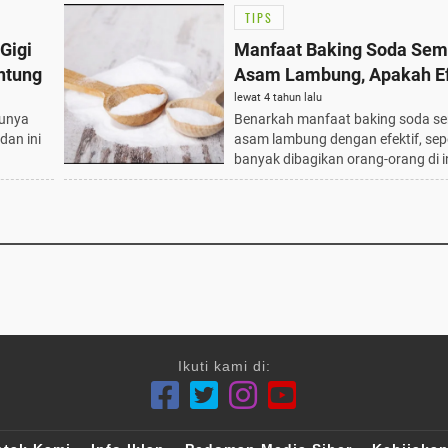
TIPS
Gigi
Manfaat Baking Soda Se
ntung
Asam Lambung, Apakah Ef
lewat 4 tahun lalu
tunya
Benarkah manfaat baking soda 
dan ini
asam lambung dengan efektif, sep
banyak dibagikan orang-orang di i
Ikuti kami di: