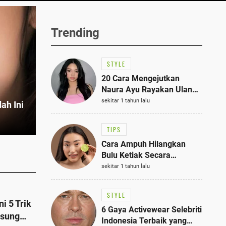
Trending
STYLE
20 Cara Mengejutkan
Naura Ayu Rayakan Ulang
Tahun di Panti Asuhan,
sekitar 1 tahun lalu
ah Ini
Terlihat Anggun dengan
Kaftan Cokelat
TIPS
Cara Ampuh Hilangkan
Bulu Ketiak Secara
Permanen dalam 5
sekitar 1 tahun lalu
Langkah Sederhana
STYLE
i 5 Trik
6 Gaya Activewear Selebriti
gsung
Indonesia Terbaik yang