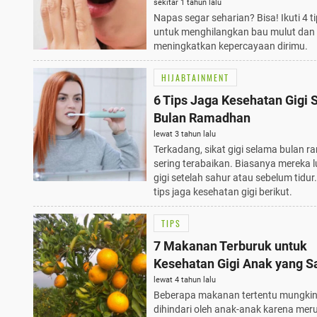
sekitar 1 tahun lalu
Napas segar seharian? Bisa! Ikuti 4 tip
untuk menghilangkan bau mulut dan
meningkatkan kepercayaan dirimu.
HIJABTAINMENT
6 Tips Jaga Kesehatan Gigi
Bulan Ramadhan
lewat 3 tahun lalu
Terkadang, sikat gigi selama bulan 
sering terabaikan. Biasanya mereka l
gigi setelah sahur atau sebelum tidur.
tips jaga kesehatan gigi berikut.
TIPS
7 Makanan Terburuk untuk
Kesehatan Gigi Anak yang S
Disukai
lewat 4 tahun lalu
Beberapa makanan tertentu mungkin
dihindari oleh anak-anak karena meru