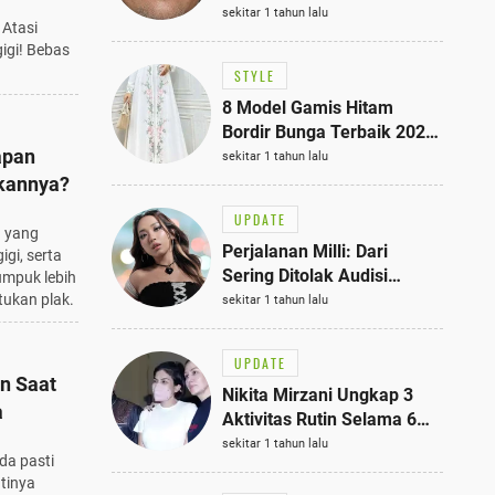
Bisa Jadi Inspirasi
sekitar 1 tahun lalu
 Atasi
Fashionmu
igi! Bebas
STYLE
8 Model Gamis Hitam
Bordir Bunga Terbaik 2025,
apan
Stylish untuk Hangout
sekitar 1 tahun lalu
hingga Acara Semi-Formal
kannya?
UPDATE
a yang
Perjalanan Milli: Dari
gi, serta
Sering Ditolak Audisi
mpuk lebih
hingga Menjadi Rapper Top
tukan plak.
sekitar 1 tahun lalu
10 Thailand
UPDATE
n Saat
Nikita Mirzani Ungkap 3
a
Aktivitas Rutin Selama 6
Bulan di Rutan Pondok
sekitar 1 tahun lalu
nda pasti
Bambu, Terungkap!
tinya