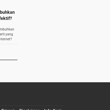
mbuhkan
ektif?
sembuhkan
erti yang
nternet?