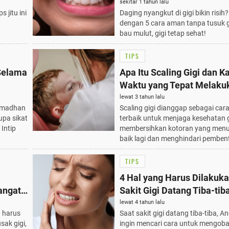
Plong!
sekitar 1 tahun lalu
s jitu ini
Daging nyangkut di gigi bikin risih?
dengan 5 cara aman tanpa tusuk g
bau mulut, gigi tetap sehat!
TIPS
 Selama
Apa Itu Scaling Gigi dan K
Waktu yang Tepat Melaku
lewat 3 tahun lalu
ramadhan
Scaling gigi dianggap sebagai car
upa sikat
terbaik untuk menjaga kesehatan gi
 Intip
membersihkan kotoran yang menu
baik lagi dan menghindari pemben
TIPS
4 Hal yang Harus Dilakuka
angat
Sakit Gigi Datang Tiba-tib
lewat 4 tahun lalu
 harus
Saat sakit gigi datang tiba-tiba, A
sak gigi,
ingin mencari cara untuk mengoba