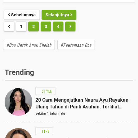
Sebelumnya
Selanjutnya
1
2
3
4
#Doa Untuk Anak Sholeh
#Keutamaan Doa
Trending
STYLE
20 Cara Mengejutkan Naura Ayu Rayakan
Ulang Tahun di Panti Asuhan, Terlihat
Anggun dengan Kaftan Cokelat
sekitar 1 tahun lalu
TIPS