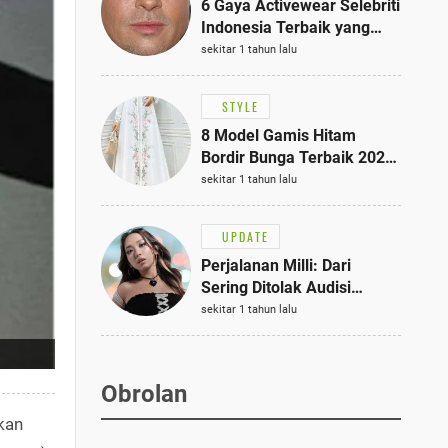
6 Gaya Activewear Selebriti
Indonesia Terbaik yang
Bisa Jadi Inspirasi
sekitar 1 tahun lalu
Fashionmu
STYLE
8 Model Gamis Hitam
Bordir Bunga Terbaik 2025,
Stylish untuk Hangout
sekitar 1 tahun lalu
hingga Acara Semi-Formal
UPDATE
Perjalanan Milli: Dari
Sering Ditolak Audisi
hingga Menjadi Rapper Top
sekitar 1 tahun lalu
10 Thailand
Obrolan
kan