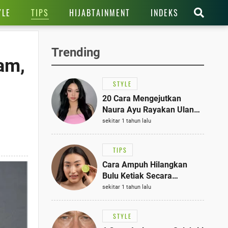
TIPS
YLE
HIJABTAINMENT
INDEKS
Trending
am,
STYLE
20 Cara Mengejutkan
Naura Ayu Rayakan Ulang
Tahun di Panti Asuhan,
sekitar 1 tahun lalu
Terlihat Anggun dengan
Kaftan Cokelat
TIPS
Cara Ampuh Hilangkan
Bulu Ketiak Secara
Permanen dalam 5
sekitar 1 tahun lalu
Langkah Sederhana
STYLE