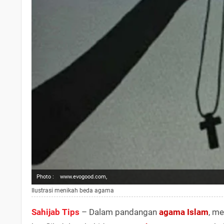
Photo :
www.evogood.com,
Ilustrasi menikah beda agama
Sahijab Tips
– Dalam pandangan
agama
Islam
, m