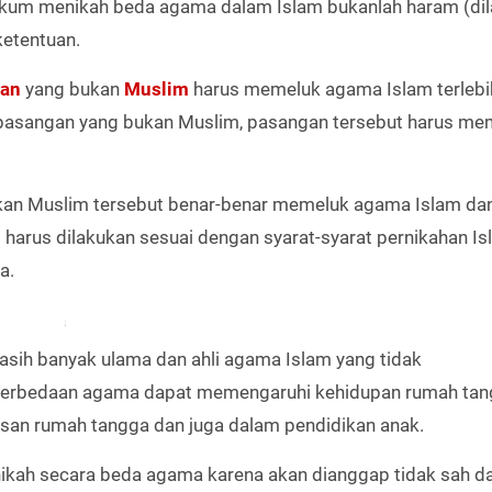
ukum menikah beda agama dalam Islam bukanlah haram (dil
ketentuan.
an
yang bukan
Muslim
harus memeluk agama Islam terlebi
n pasangan yang bukan Muslim, pasangan tersebut harus me
an Muslim tersebut benar-benar memeluk agama Islam da
n
harus dilakukan sesuai dengan syarat-syarat pernikahan Is
a.
sih banyak ulama dan ahli agama Islam yang tidak
erbedaan agama dapat memengaruhi kehidupan rumah tan
an rumah tangga dan juga dalam pendidikan anak.
nikah secara beda agama karena akan dianggap tidak sah d