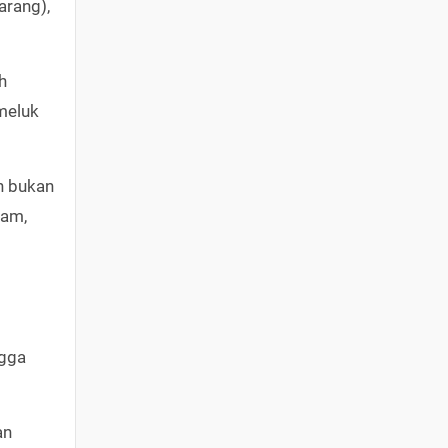
arang),
h
meluk
n bukan
lam,
gga
an