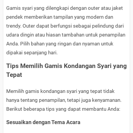
Gamis syari yang dilengkapi dengan outer atau jaket
pendek memberikan tampilan yang modern dan
trendy. Outer dapat berfungsi sebagai pelindung dari
udara dingin atau hiasan tambahan untuk penampilan
Anda. Pilih bahan yang ringan dan nyaman untuk
dipakai sepanjang hari.
Tips Memilih Gamis Kondangan Syari yang
Tepat
Memilih gamis kondangan syari yang tepat tidak
hanya tentang penampilan, tetapi juga kenyamanan.
Berikut beberapa tips yang dapat membantu Anda:
Sesuaikan dengan Tema Acara