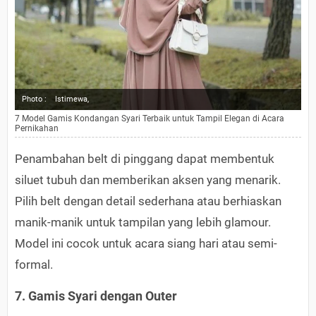
Photo :
Istimewa,
7 Model Gamis Kondangan Syari Terbaik untuk Tampil Elegan di Acara
Pernikahan
Penambahan belt di pinggang dapat membentuk
siluet tubuh dan memberikan aksen yang menarik.
Pilih belt dengan detail sederhana atau berhiaskan
manik-manik untuk tampilan yang lebih glamour.
Model ini cocok untuk acara siang hari atau semi-
formal.
7. Gamis Syari dengan Outer