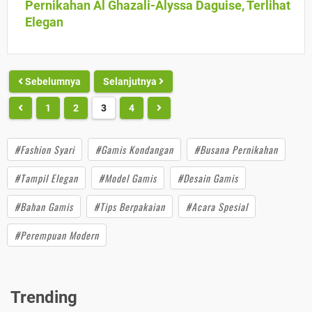
Pernikahan Al Ghazali-Alyssa Daguise, Terlihat
Elegan
Sebelumnya
Selanjutnya
1
2
3
4
#Fashion Syari
#Gamis Kondangan
#Busana Pernikahan
#Tampil Elegan
#Model Gamis
#Desain Gamis
#Bahan Gamis
#Tips Berpakaian
#Acara Spesial
#Perempuan Modern
Trending