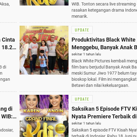
 Aksa,
WIB. Tonton secara live streaming
rasakan ketegangan drama Indon
menarik.
UPDATE
 Cinta
Produktivitas Black White
 18.20
Menggebu, Banyak Anak 
asia
Rejeki Siap Tayang di 202
sekitar 1 tahun lalu
Black White Pictures kembali men
B di
film baru berjudul Banyak Anak Ba
an
meski Sumur Jiwo 1977 belum tay
angan
bioskop lokal. Film ini mengangka
Betawi dan nilai kekeluargaan.
UPDATE
ng di
Saksikan 5 Episode FTV K
0 WIB:
Nyata Premiere Terbaik di 
ak
Rabu 18 Juni Pukul 17.00
sekitar 1 tahun lalu
ndosiar,
Saksikan 5 episode FTV Kisah Nya
terbaik di Indosiar, Rabu 18 Juni p