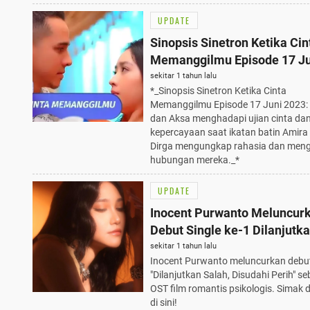
UPDATE
Sinopsis Sinetron Ketika Cin
Memanggilmu Episode 17 Ju
2023: Ujian Cinta dan Keper
sekitar 1 tahun lalu
*_Sinopsis Sinetron Ketika Cinta
Terungkap
Memanggilmu Episode 17 Juni 2023:
dan Aksa menghadapi ujian cinta da
kepercayaan saat ikatan batin Amir
Dirga mengungkap rahasia dan meng
hubungan mereka._*
UPDATE
Inocent Purwanto Meluncur
Debut Single ke-1 Dilanjutk
Salah, Disudahi Perih, OST F
sekitar 1 tahun lalu
Inocent Purwanto meluncurkan debut
Romantis Psikologis
"Dilanjutkan Salah, Disudahi Perih" s
OST film romantis psikologis. Simak 
di sini!