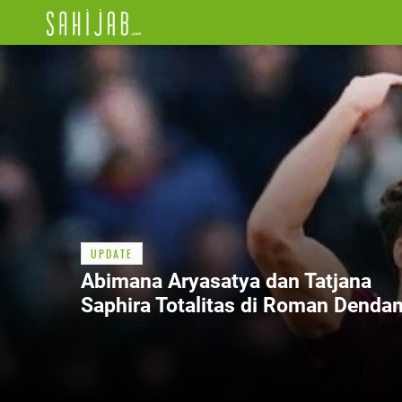
UPDATE
Abimana Aryasatya dan Tatjana
Saphira Totalitas di Roman Denda
2,5 Bulan Latihan Fisik hingga Men
Tukang Cukur