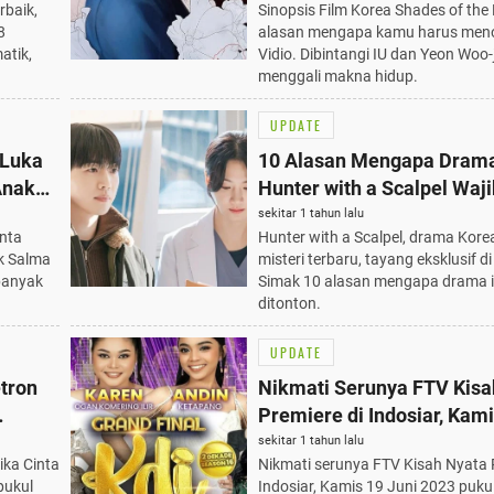
rbaik,
Sinopsis Film Korea Shades of the 
8
alasan mengapa kamu harus meno
atik,
Vidio. Dibintangi IU dan Yeon Woo-ji
menggali makna hidup.
UPDATE
 Luka
10 Alasan Mengapa Dram
Anak
Hunter with a Scalpel Waji
ap
Ditonton di Vidio
sekitar 1 tahun lalu
inta
Hunter with a Scalpel, drama Korea 
k Salma
misteri terbaru, tayang eksklusif di
banyak
Simak 10 alasan mengapa drama i
ditonton.
UPDATE
tron
Nikmati Serunya FTV Kisa
Premiere di Indosiar, Kam
18.20
Juni 2023 Pukul 17.00 WI
sekitar 1 tahun lalu
ika Cinta
Nikmati serunya FTV Kisah Nyata 
pukul
Indosiar, Kamis 19 Juni 2023 puku