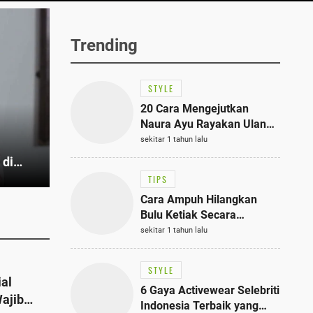
Trending
STYLE
20 Cara Mengejutkan
Naura Ayu Rayakan Ulang
Tahun di Panti Asuhan,
sekitar 1 tahun lalu
Terlihat Anggun dengan
 di
Kaftan Cokelat
TIPS
Cara Ampuh Hilangkan
Bulu Ketiak Secara
Permanen dalam 5
sekitar 1 tahun lalu
Langkah Sederhana
STYLE
ial
6 Gaya Activewear Selebriti
ajib
Indonesia Terbaik yang