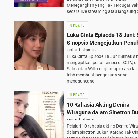
Menegangkan yang Tak Terduga! Sak
secara live streaming atau langsung d
UPDATE
Luka Cinta Episode 18 Juni:
Sinopsis Mengejutkan Penu
Emosi di SCTV
sekitar 1 tahun lalu
Luka Cinta Episode 18 Juni: Simak si
mengejutkan penuh emosi di SCTV, d
Salma dan Will menghadapi masa lal
Irish membuat pengakuan yang
mengguncang.
UPDATE
10 Rahasia Akting Denira
Wiraguna dalam Sinetron B
Karena Tak Cinta, Wajib Tah
sekitar 1 tahun lalu
Pelajari 10 rahasia akting Denira Wi
dalam sinetron Bukan Karena Tak Cin