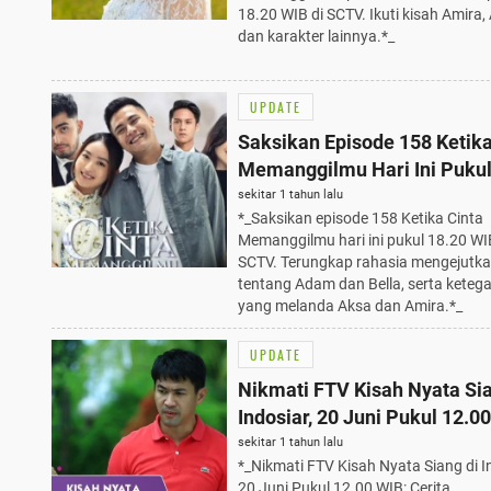
18.20 WIB di SCTV. Ikuti kisah Amira,
dan karakter lainnya.*_
UPDATE
Saksikan Episode 158 Ketika
Memanggilmu Hari Ini Pukul
WIB di SCTV, Terungkap Rah
sekitar 1 tahun lalu
*_Saksikan episode 158 Ketika Cinta
Mengejutkan!
Memanggilmu hari ini pukul 18.20 WI
SCTV. Terungkap rahasia mengejutk
tentang Adam dan Bella, serta keteg
yang melanda Aksa dan Amira.*_
UPDATE
Nikmati FTV Kisah Nyata Sia
Indosiar, 20 Juni Pukul 12.0
Cerita Menegangkan yang T
sekitar 1 tahun lalu
*_Nikmati FTV Kisah Nyata Siang di I
Terduga!
20 Juni Pukul 12.00 WIB: Cerita