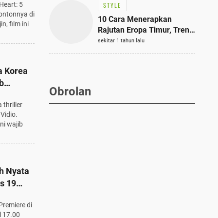
Heart: 5
STYLE
ntonnya di
10 Cara Menerapkan
n, film ini
Rajutan Eropa Timur, Tren
Mode Terbaik dan Paling
sekitar 1 tahun lalu
Dicari 2023
a Korea
b
Obrolan
thriller
 Vidio.
ni wajib
h Nyata
is 19
B
Premiere di
l 17.00