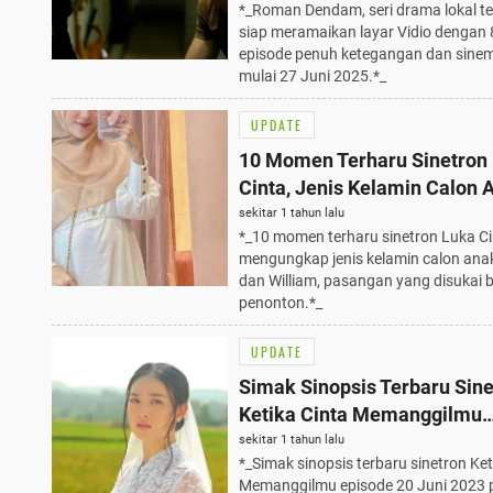
*_Roman Dendam, seri drama lokal te
Juni 2025
siap meramaikan layar Vidio dengan 
episode penuh ketegangan dan sinem
mulai 27 Juni 2025.*_
UPDATE
10 Momen Terharu Sinetron
Cinta, Jenis Kelamin Calon 
Salma dan William Terungk
sekitar 1 tahun lalu
*_10 momen terharu sinetron Luka C
mengungkap jenis kelamin calon ana
dan William, pasangan yang disukai 
penonton.*_
UPDATE
Simak Sinopsis Terbaru Sine
Ketika Cinta Memanggilmu
Episode 20 Juni 2023 Pukul 
sekitar 1 tahun lalu
*_Simak sinopsis terbaru sinetron Ket
WIB di SCTV
Memanggilmu episode 20 Juni 2023 