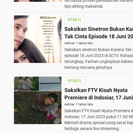
termasuk proses pendalaman karakt
tips akting maksimal.
UPDATE
Saksikan Sinetron Bukan Ka
Tak Cinta Episode 18 Juni 2
Rahasia Ida Terungkap!
sekitar 1 tahun lalu
Saksikan sinetron Bukan Karena Tak 
episode 18 Juni 2023 di SCTV. Rahasi
terungkap, Farhan ungkapkan keben
tentang rencana jahatnya.
UPDATE
Saksikan FTV Kisah Nyata
Premiere di Indosiar, 17 Jun
Pukul 17.00 WIB: Drama Spe
sekitar 1 tahun lalu
Saksikan FTV Kisah Nyata Premiere d
Terbaik
Indosiar, 17 Juni 2023 pukul 17.00 W
Nikmati drama spesial yang sarat kej
terduga secara live streaming.