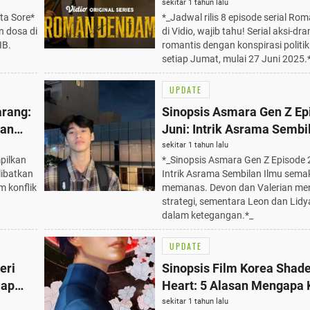
osiar,
Tahu!
sekitar 1 tahun lalu
ta Sore*
*_Jadwal rilis 8 episode serial R
IB
 dosa di
di Vidio, wajib tahu! Serial aksi-dr
IB.
romantis dengan konspirasi politik
setiap Jumat, mulai 27 Juni 2025.
UPDATE
arang:
Sinopsis Asmara Gen Z Ep
gan
Juni: Intrik Asrama Sembi
ara
Semakin Memanas, Wajib 
sekitar 1 tahun lalu
mpilkan
*_Sinopsis Asmara Gen Z Episode 2
libatkan
Intrik Asrama Sembilan Ilmu sema
 konflik
memanas. Devon dan Valerian m
strategi, sementara Leon dan Lidy
dalam ketegangan.*_
UPDATE
eri
Sinopsis Film Korea Shade
iap
Heart: 5 Alasan Mengapa
da 27
Harus Menontonnya di Vid
sekitar 1 tahun lalu