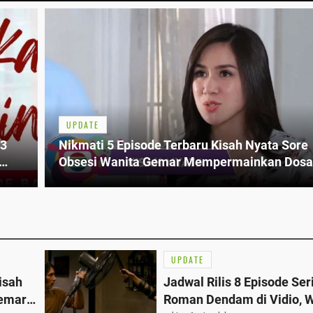
UPDATE
23
Nikmati 5 Episode Terbaru Kisah Nyata Sore
Obsesi Wanita Gemar Mempermainkan Dosa
Indosiar, Senin 23 Juni Pukul 15.00 WIB
UPDATE
isah
Jadwal Rilis 8 Episode Ser
Gemar
Roman Dendam di Vidio, W