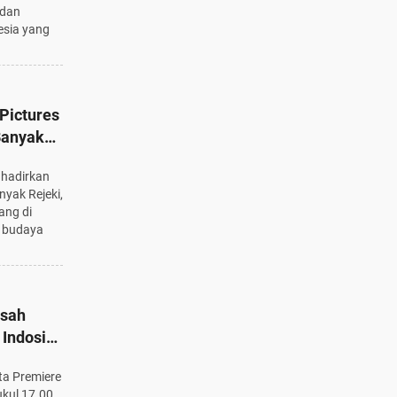
 dan
esia yang
 Pictures
Banyak
5
ghadirkan
nyak Rejeki,
ang di
t budaya
isah
Indosiar,
 WIB
ta Premiere
ukul 17.00