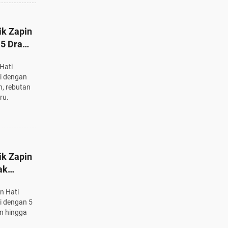
ik Zapin
: 5 Drama
at MV
Hati
hi dengan
n, rebutan
ru.
ik Zapin
ak
n Hati
i dengan 5
an hingga