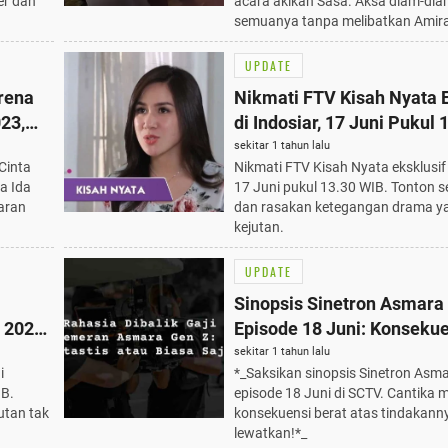
er dan
acara akikah Sasa. Aksa diam-di
semuanya tanpa melibatkan Amir
UPDATE
rena
Nikmati FTV Kisah Nyata E
023,
di Indosiar, 17 Juni Pukul 
WIB, Tonton Sekarang!
sekitar 1 tahun lalu
Cinta
Nikmati FTV Kisah Nyata eksklusif 
a Ida
17 Juni pukul 13.30 WIB. Tonton 
aran
dan rasakan ketegangan drama y
kejutan.
UPDATE
Sinopsis Sinetron Asmara
i 2023
Episode 18 Juni: Konseku
sial
Berat Cantika, Wajib Tahu!
sekitar 1 tahun lalu
i
*_Saksikan sinopsis Sinetron Asm
IB.
episode 18 Juni di SCTV. Cantika
utan tak
konsekuensi berat atas tindakann
lewatkan!*_