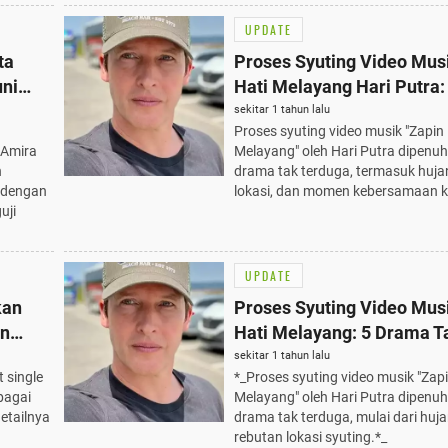
UPDATE
ta
Proses Syuting Video Mus
ni
Hati Melayang Hari Putra
cayaan
Tak Terduga yang Membu
sekitar 1 tahun lalu
Proses syuting video musik "Zapin 
Lebih Berjiwa
 Amira
Melayang" oleh Hari Putra dipenu
n
drama tak terduga, termasuk huja
a dengan
lokasi, dan momen kebersamaan k
uji
UPDATE
kan
Proses Syuting Video Mus
an
Hati Melayang: 5 Drama T
ilm
Terduga yang Menambah
sekitar 1 tahun lalu
 single
*_Proses syuting video musik "Zapi
Keindahan MV
ebagai
Melayang" oleh Hari Putra dipenuh
detailnya
drama tak terduga, mulai dari huj
rebutan lokasi syuting.*_