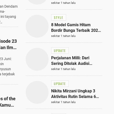
Bisa Jadi Inspirasi
sekitar 1 tahun lalu
oman Dendam
Fashionmu
ama-
 ini tayang
STYLE
*_
8 Model Gamis Hitam
Bordir Bunga Terbaik 2025,
Stylish untuk Hangout
sekitar 1 tahun lalu
isode 23
hingga Acara Semi-Formal
lan Ilmu
UPDATE
Tahu!
Perjalanan Milli: Dari
3 Juni:
Sering Ditolak Audisi
kin
hingga Menjadi Rapper Top
enyusun
sekitar 1 tahun lalu
a terjebak
10 Thailand
UPDATE
Nikita Mirzani Ungkap 3
Aktivitas Rutin Selama 6
s of the
Bulan di Rutan Pondok
sekitar 1 tahun lalu
 Kamu
Bambu, Terungkap!
io