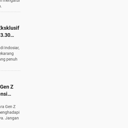
am mengatur
a.
ksklusif
13.30
di Indosiar,
sekarang
ang penuh
 Gen Z
ensi
ara Gen Z
 menghadapi
ya. Jangan