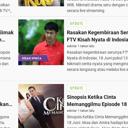
sikan
WIB. Nikmati drama seru dengan c
i TV.*_
secara live streaming.
UPDATE
 Simak
Rasakan Kegembiraan Se
h
FTV Kisah Nyata di Indosia
Juni Pukul 13.30 WIB: Cer
sekitar 1 tahun lalu
nopsis
Rasakan kegembiraan serunya FT
yang Menginspirasi
i mana
Nyata di Indosiar, 18 Juni pukul 1
u dan
Nikmati cerita nyata yang mengins
secara langsung atau melalui live 
UPDATE
Sinopsis Ketika Cinta
ukan
Memanggilmu Episode 18 
u!
Aksa dan Amira Hadapi Kon
sekitar 1 tahun lalu
raguna
Sinopsis Ketika Cinta Memanggilm
Acara Akikah Sasa
ta,
18 Juni: Aksa dan Amira hadapi kon