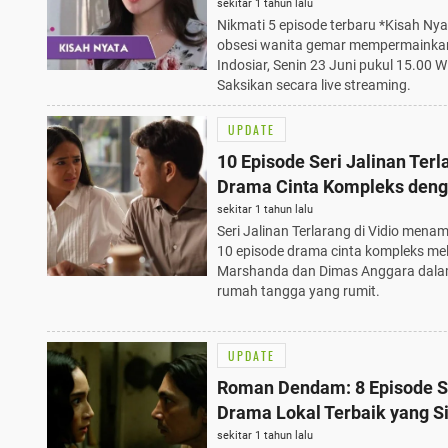
Mempermainkan Dosa di Ind
sekitar 1 tahun lalu
Nikmati 5 episode terbaru *Kisah Nya
Senin 23 Juni Pukul 15.00 W
obsesi wanita gemar mempermainkan
Indosiar, Senin 23 Juni pukul 15.00 W
Saksikan secara live streaming.
UPDATE
10 Episode Seri Jalinan Terl
Drama Cinta Kompleks den
Marshanda dan Dimas Angg
sekitar 1 tahun lalu
Seri Jalinan Terlarang di Vidio mena
10 episode drama cinta kompleks me
Marshanda dan Dimas Anggara dalam
rumah tangga yang rumit.
UPDATE
Roman Dendam: 8 Episode S
Drama Lokal Terbaik yang S
Meramaikan Layar Vidio pa
sekitar 1 tahun lalu