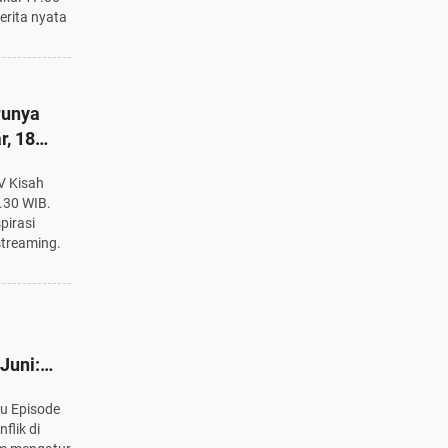
erita nyata
runya
r, 18
ita Nyata
V Kisah
3.30 WIB.
pirasi
streaming.
Juni:
flik di
u Episode
flik di