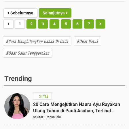
Sebelumnya
Selanjutnya
1
2
3
4
5
6
7
#Cara Menghilangkan Dahak Di Dada
#Obat Batuk
#Obat Sakit Tenggorokan
Trending
STYLE
20 Cara Mengejutkan Naura Ayu Rayakan
Ulang Tahun di Panti Asuhan, Terlihat
Anggun dengan Kaftan Cokelat
sekitar 1 tahun lalu