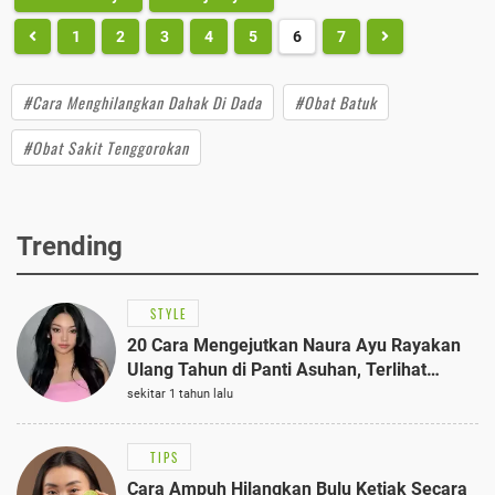
1
2
3
4
5
6
7
#Cara Menghilangkan Dahak Di Dada
#Obat Batuk
#Obat Sakit Tenggorokan
Trending
STYLE
20 Cara Mengejutkan Naura Ayu Rayakan
Ulang Tahun di Panti Asuhan, Terlihat
Anggun dengan Kaftan Cokelat
sekitar 1 tahun lalu
TIPS
Cara Ampuh Hilangkan Bulu Ketiak Secara