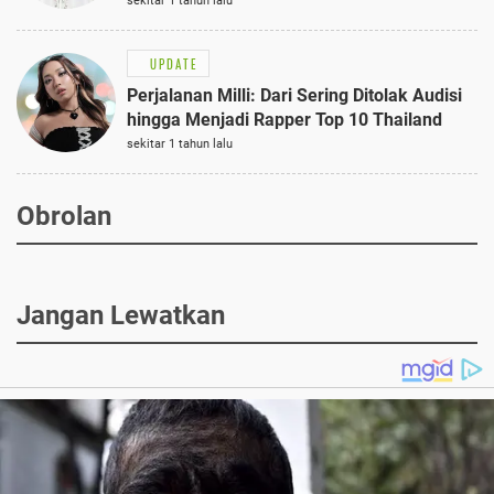
Semi-Formal
sekitar 1 tahun lalu
UPDATE
Perjalanan Milli: Dari Sering Ditolak Audisi
hingga Menjadi Rapper Top 10 Thailand
sekitar 1 tahun lalu
Obrolan
Jangan Lewatkan