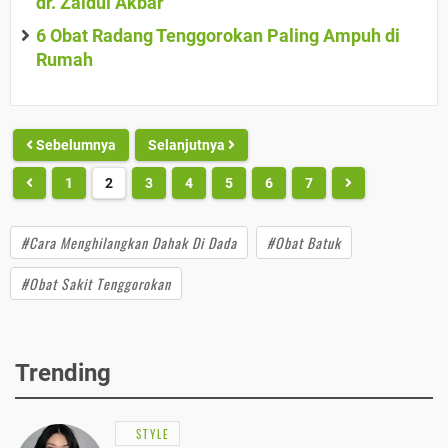
dr. Zaidul Akbar
6 Obat Radang Tenggorokan Paling Ampuh di
Rumah
Sebelumnya
Selanjutnya
1
2
3
4
5
6
7
#Cara Menghilangkan Dahak Di Dada
#Obat Batuk
#Obat Sakit Tenggorokan
Trending
STYLE