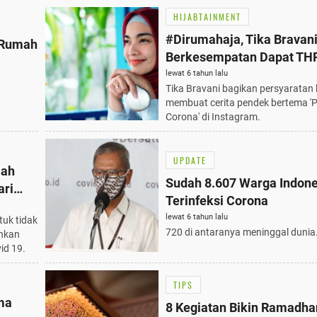
HIJABTAINMENT
#Dirumahaja, Tika Bravani
i Rumah
Berkesempatan Dapat TH
lewat 6 tahun lalu
Tika Bravani bagikan persyaratan
membuat cerita pendek bertema '
Corona' di Instagram.
UPDATE
mah
Sudah 8.607 Warga Indone
ari
Terinfeksi Corona
lewat 6 tahun lalu
uk tidak
720 di antaranya meninggal dunia
nkan
id 19.
TIPS
ma
8 Kegiatan Bikin Ramadha