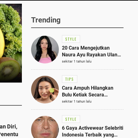
Trending
STYLE
20 Cara Mengejutkan
Naura Ayu Rayakan Ulang
Tahun di Panti Asuhan,
sekitar 1 tahun lalu
Terlihat Anggun dengan
Kaftan Cokelat
TIPS
Cara Ampuh Hilangkan
Bulu Ketiak Secara
Permanen dalam 5
sekitar 1 tahun lalu
Langkah Sederhana
STYLE
n Diri,
6 Gaya Activewear Selebriti
Penentu
Indonesia Terbaik yang