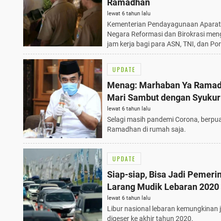
Ramadhan
lewat 6 tahun lalu
Kementerian Pendayagunaan Aparat
Negara Reformasi dan Birokrasi men
jam kerja bagi para ASN, TNI, dan Porl
UPDATE
Menag: Marhaban Ya Ramad
Mari Sambut dengan Syukur
Sukacita
lewat 6 tahun lalu
Selagi masih pandemi Corona, berpu
Ramadhan di rumah saja.
UPDATE
Siap-siap, Bisa Jadi Pemeri
Larang Mudik Lebaran 2020
lewat 6 tahun lalu
Libur nasional lebaran kemungkinan 
digeser ke akhir tahun 2020.