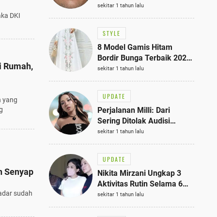
Bisa Jadi Inspirasi
sekitar 1 tahun lalu
Fashionmu
aka DKI
STYLE
8 Model Gamis Hitam
Bordir Bunga Terbaik 2025,
i Rumah,
Stylish untuk Hangout
sekitar 1 tahun lalu
hingga Acara Semi-Formal
UPDATE
n yang
Perjalanan Milli: Dari
g
Sering Ditolak Audisi
hingga Menjadi Rapper Top
sekitar 1 tahun lalu
10 Thailand
UPDATE
h Senyap
Nikita Mirzani Ungkap 3
Aktivitas Rutin Selama 6
sadar sudah
Bulan di Rutan Pondok
sekitar 1 tahun lalu
Bambu, Terungkap!