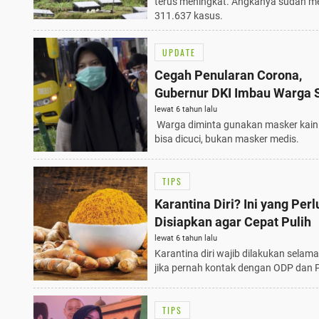
terus meningkat. Angkanya sudah m
311.637 kasus.
UPDATE
Cegah Penularan Corona,
Gubernur DKI Imbau Warga S
Gunakan Masker
lewat 6 tahun lalu
Warga diminta gunakan masker kain
bisa dicuci, bukan masker medis.
TIPS
Karantina Diri? Ini yang Perl
Disiapkan agar Cepat Pulih
lewat 6 tahun lalu
Karantina diri wajib dilakukan selama
jika pernah kontak dengan ODP dan 
TIPS