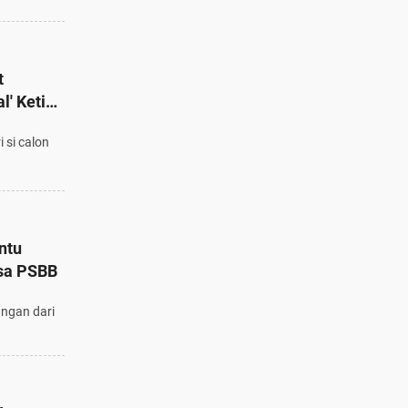
t
l' Ketika
 si calon
ntu
sa PSBB
ngan dari