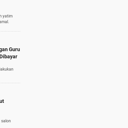
h yatim
amal.
gan Guru
Dibayar
lakukan
ut
 salon