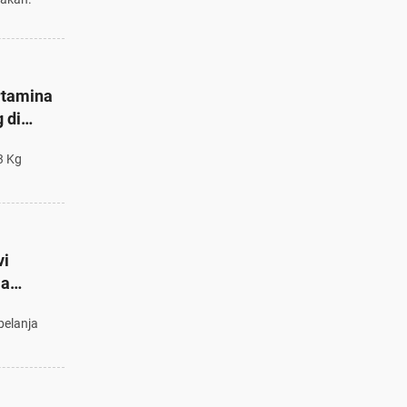
rtamina
 di
3 Kg
vi
ja
belanja