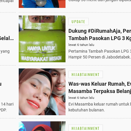
encapai
UPDATE
Dukung #DiRumahAja, Pe
elalu
Tambah Pasokan LPG 3 Kg
Jabodetabek
lewat 6 tahun lalu
 yang
Pertamina Tambah Pasokan LPG 
Hampir 50 Persen di Jabodetabek.
HIJABTAINMENT
u
Was-was Keluar Rumah, E
Masamba Terpaksa Belan
Bulanan
lewat 6 tahun lalu
 14 hari
Evi Masamba keluar rumah untuk 
PDP.
kebutuhan bulanan.
HIJABTAINMENT