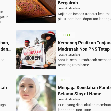
Bergairah
lewat 6 tahun lalu
ur
Kajian online dan transfer ke ruma
gatur
piatu. cara baru dapatkan ladang 
i.
UPDATE
han,
Kemenag Pastikan Tunjan
 dan
Madrasah Non PNS Tetap 
lewat 6 tahun lalu
asa
Saat ini semua madrasah member
teaching from home.
TIPS
ntah
Menjaga Keindahan Ramb
Selama Stay at Home
lewat 6 tahun lalu
juga
PSBB yang diberlakukan membuat
langganan juga tutup.