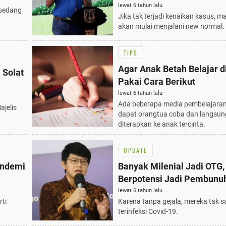
lewat 6 tahun lalu
 sedang
Jika tak terjadi kenaikan kasus, m
akan mulai menjalani new normal.
TIPS
Agar Anak Betah Belajar d
 Solat
Pakai Cara Berikut
lewat 6 tahun lalu
Ada beberapa media pembelajara
jelis
dapat orangtua coba dan langsun
diterapkan ke anak tercinta.
UPDATE
andemi
Banyak Milenial Jadi OTG,
Berpotensi Jadi Pembunu
lewat 6 tahun lalu
rti
Karena tanpa gejala, mereka tak 
terinfeksi Covid-19.