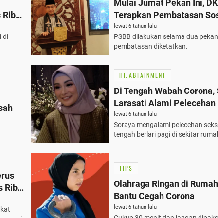
Mulai Jumat Pekan Ini, DK
 Ribu
Terapkan Pembatasan Sos
Berskala Besar
lewat 6 tahun lalu
 di
PSBB dilakukan selama dua pekan
pembatasan diketatkan.
HIJABTAINMENT
Di Tengah Wabah Corona,
Larasati Alami Pelecehan
sah
lewat 6 tahun lalu
Soraya mengalami pelecehan seks
tengah berlari pagi di sekitar rum
TIPS
erus
Olahraga Ringan di Rumah
s Ribu
Bantu Cegah Corona
lewat 6 tahun lalu
ikat
Cukup 30 menit dan jangan dipak