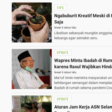
TIPS
Ngabuburit Kreatif Meski d
Saja
lewat 6 tahun lalu
Libatkan sebanyak mungkin anggota
keluarga agar semakin seru.
UPDATE
Wapres Minta Ibadah di Ru
karena Rasul Wajibkan Hind
Bahaya
lewat 6 tahun lalu
Ma'ruf Amin meminta masyarakat unt
kehilangan semangat dalam menjala
ibadah di rumah selama pandemi Cov
UPDATE
Aturan Jam Kerja ASN Sela