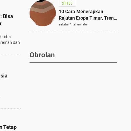
STYLE
10 Cara Menerapkan
: Bisa
Rajutan Eropa Timur, Tren
R
Mode Terbaik dan Paling
sekitar 1 tahun lalu
Dicari 2023
 lomba
Preman dan
Obrolan
sia
.
n Tetap