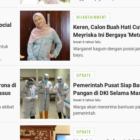
HIJABTAINMENT
ocial
Keren, Calon Buah Hati Cu
Meyriska Ini Bergaya 'Meta
Difoto
lewat 6 tahun lalu
ntuk
Warganet kagum dengan posisi jari
bayu.
.
UPDATE
rona di
Pemerintah Pusat Siap Ba
asus
Pangan di DKI Selama Ma
lewat 6 tahun lalu
 akibat
Warga akan menerima bantuan pa
pemerintah.
UPDATE