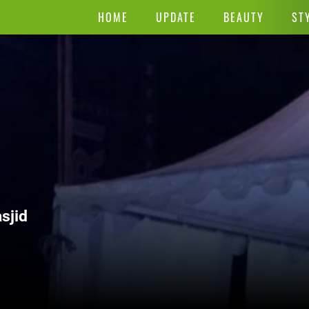
HOME
UPDATE
BEAUTY
ST
sjid