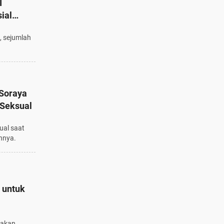
I
ial
, sejumlah
 Soraya
 Seksual
ual saat
ahnya.
 untuk
sakan.