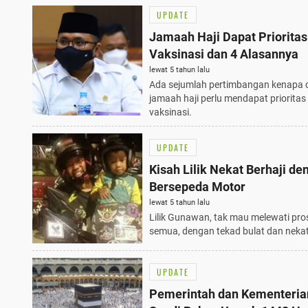
UPDATE
Jamaah Haji Dapat Prioritas
Vaksinasi dan 4 Alasannya
lewat 5 tahun lalu
Ada sejumlah pertimbangan kenapa 
jamaah haji perlu mendapat prioritas
vaksinasi.
UPDATE
Kisah Lilik Nekat Berhaji de
Bersepeda Motor
lewat 5 tahun lalu
Lilik Gunawan, tak mau melewati pros
semua, dengan tekad bulat dan nekat
UPDATE
Pemerintah dan Kementeria