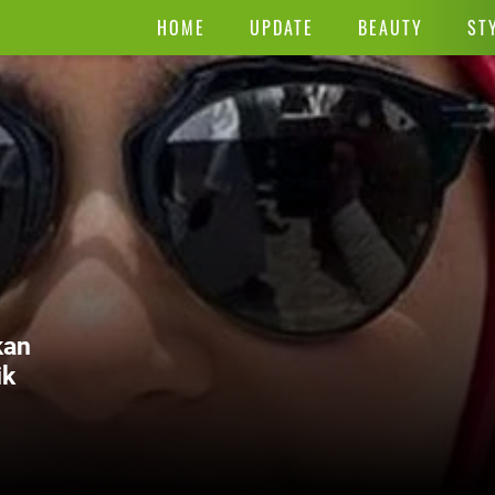
HOME
UPDATE
BEAUTY
ST
kan
ik