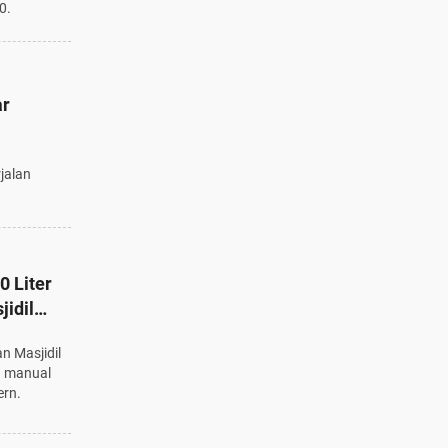
0.
ar
rjalan
0 Liter
jidil
n Masjidil
a manual
rn.