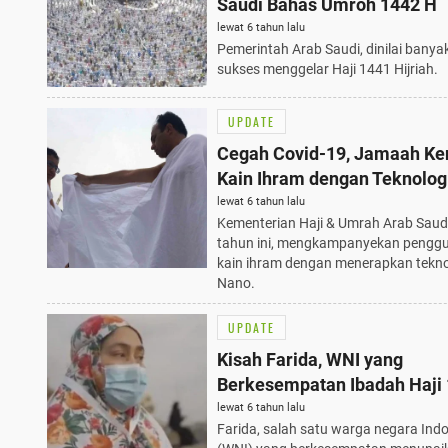
Saudi Bahas Umroh 1442 H
lewat 6 tahun lalu
Pemerintah Arab Saudi, dinilai banya
sukses menggelar Haji 1441 Hijriah.
UPDATE
Cegah Covid-19, Jamaah K
Kain Ihram dengan Teknolog
lewat 6 tahun lalu
Kementerian Haji & Umrah Arab Saud
tahun ini, mengkampanyekan pengg
kain ihram dengan menerapkan tekno
Nano.
UPDATE
Kisah Farida, WNI yang
Berkesempatan Ibadah Haji
Hijriah
lewat 6 tahun lalu
Farida, salah satu warga negara Ind