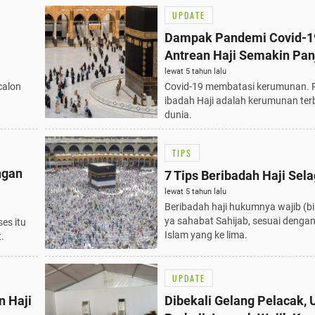
UPDATE
Dampak Pandemi Covid-1
Antrean Haji Semakin Pan
lewat 5 tahun lalu
calon
Covid-19 membatasi kerumunan. 
ibadah Haji adalah kerumunan terb
dunia.
TIPS
ngan
7 Tips Beribadah Haji Sel
lewat 5 tahun lalu
Beribadah haji hukumnya wajib (b
ya sahabat Sahijab, sesuai denga
es itu
Islam yang ke lima.
.
UPDATE
n Haji
Dibekali Gelang Pelacak, 