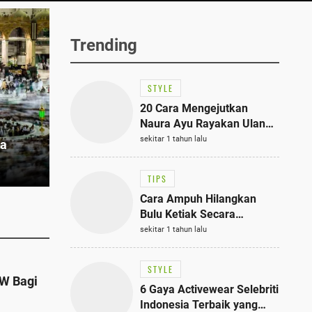
Trending
STYLE
20 Cara Mengejutkan
Naura Ayu Rayakan Ulang
Tahun di Panti Asuhan,
sekitar 1 tahun lalu
pa
Terlihat Anggun dengan
Kaftan Cokelat
TIPS
Cara Ampuh Hilangkan
Bulu Ketiak Secara
Permanen dalam 5
sekitar 1 tahun lalu
Langkah Sederhana
STYLE
AW Bagi
6 Gaya Activewear Selebriti
Indonesia Terbaik yang