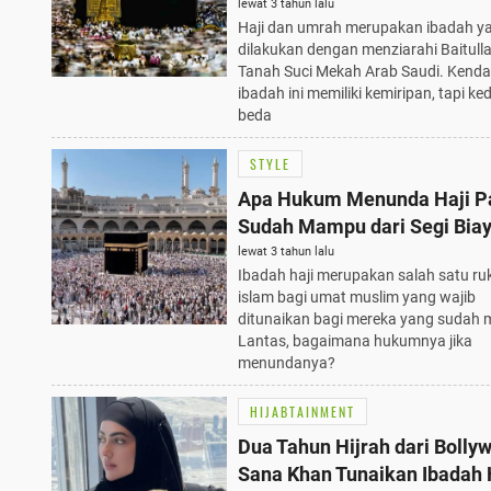
lewat 3 tahun lalu
Haji dan umrah merupakan ibadah y
dilakukan dengan menziarahi Baitulla
Tanah Suci Mekah Arab Saudi. Kenda
ibadah ini memiliki kemiripan, tapi k
beda
STYLE
Apa Hukum Menunda Haji P
Sudah Mampu dari Segi Bia
lewat 3 tahun lalu
Ibadah haji merupakan salah satu ru
islam bagi umat muslim yang wajib
ditunaikan bagi mereka yang sudah
Lantas, bagaimana hukumnya jika
menundanya?
HIJABTAINMENT
Dua Tahun Hijrah dari Bolly
Sana Khan Tunaikan Ibadah 