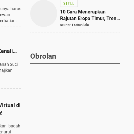
STYLE
tunya harus
10 Cara Menerapkan
 hewan
Rajutan Eropa Timur, Tren
erhatian.
Mode Terbaik dan Paling
sekitar 1 tahun lalu
Dicari 2023
Kenali
Obrolan
Tanah Suci
hajikan
irtual di
!
kan ibadah
menurut