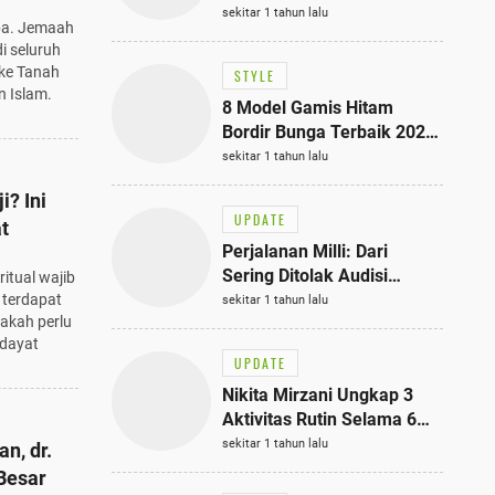
Bisa Jadi Inspirasi
sekitar 1 tahun lalu
iba. Jemaah
Fashionmu
di seluruh
 ke Tanah
STYLE
 Islam.
8 Model Gamis Hitam
Bordir Bunga Terbaik 2025,
Stylish untuk Hangout
sekitar 1 tahun lalu
hingga Acara Semi-Formal
? Ini
UPDATE
t
Perjalanan Milli: Dari
Sering Ditolak Audisi
itual wajib
hingga Menjadi Rapper Top
 terdapat
sekitar 1 tahun lalu
nakah perlu
10 Thailand
idayat
UPDATE
Nikita Mirzani Ungkap 3
Aktivitas Rutin Selama 6
Bulan di Rutan Pondok
sekitar 1 tahun lalu
n, dr.
Bambu, Terungkap!
Besar