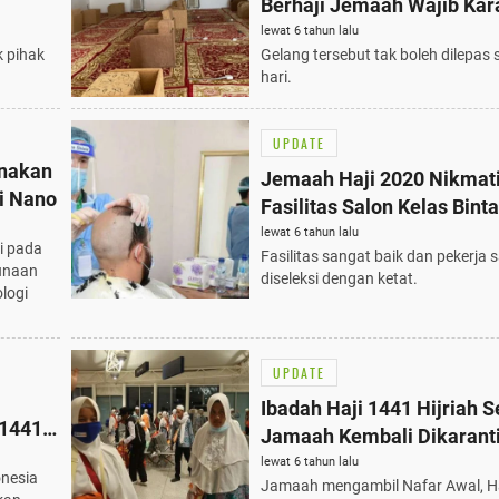
Berhaji Jemaah Wajib Kar
Hari
lewat 6 tahun lalu
k pihak
Gelang tersebut tak boleh dilepas
hari.
UPDATE
enakan
Jemaah Haji 2020 Nikmat
i Nano
Fasilitas Salon Kelas Bint
lewat 6 tahun lalu
i pada
Fasilitas sangat baik dan pekerja 
unaan
diseleksi dengan ketat.
logi
UPDATE
Ibadah Haji 1441 Hijriah S
 1441
Jamaah Kembali Dikarant
lewat 6 tahun lalu
onesia
Jamaah mengambil Nafar Awal, Ha