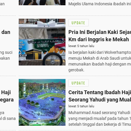
kan
Majelis Ulama Indonesia ibadah ini
UPDATE
 dan
Pria Ini Berjalan Kaki Sej
Km dari Inggris ke Mekah
lewat 5 tahun lalu
ng suci
Ia berjalan kaki dari Wolverhampto
upakan
menuju Mekah di Arab Saudi untu
menunaikan ibadah haji dengan
gerobak.
UPDATE
 Haji
Cerita Tentang Ibadah Haji
Negara
Seorang Yahudi yang Mual
lewat 5 tahun lalu
nya
Muhammad Asad seorang Yahudi 
 di sana
yang menjadi mualaf pada tahun 
setelah tinggal dan bekerja di Tim