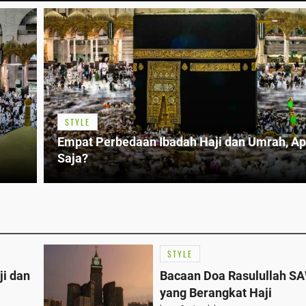
STYLE
Empat Perbedaan Ibadah Haji dan Umrah, A
Saja?
STYLE
i dan
Bacaan Doa Rasulullah S
yang Berangkat Haji