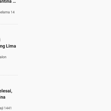
antina 14
 selama 14
i
ang Lima
salon
elesai,
ina
ji 1441