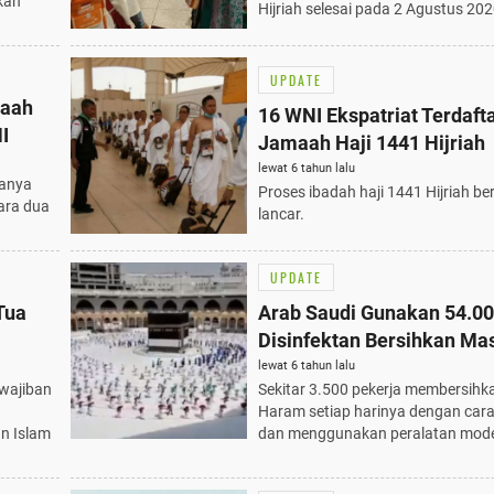
kan
Hijriah selesai pada 2 Agustus 202
UPDATE
maah
16 WNI Ekspatriat Terdaft
NI
Jamaah Haji 1441 Hijriah
lewat 6 tahun lalu
danya
Proses ibadah haji 1441 Hijriah be
ara dua
lancar.
UPDATE
Tua
Arab Saudi Gunakan 54.00
Disinfektan Bersihkan Mas
Haram
lewat 6 tahun lalu
uwajiban
Sekitar 3.500 pekerja membersihka
Haram setiap harinya dengan car
n Islam
dan menggunakan peralatan mode