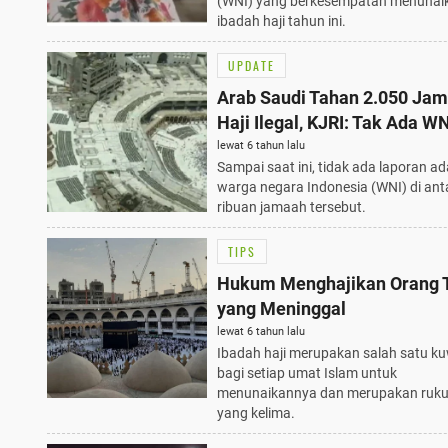
(WNI) yang berkesempatan menunai
ibadah haji tahun ini.
UPDATE
Arab Saudi Tahan 2.050 Ja
Haji Ilegal, KJRI: Tak Ada W
lewat 6 tahun lalu
Sampai saat ini, tidak ada laporan a
warga negara Indonesia (WNI) di ant
ribuan jamaah tersebut.
TIPS
Hukum Menghajikan Orang 
yang Meninggal
lewat 6 tahun lalu
Ibadah haji merupakan salah satu k
bagi setiap umat Islam untuk
menunaikannya dan merupakan ruku
yang kelima.