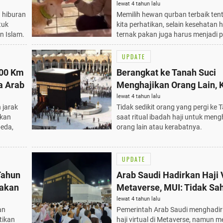
lewat 4 tahun lalu
a hiburan
Memilih hewan qurban terbaik ten
tuk
kita perhatikan, selain kesehatan
n Islam.
ternak pakan juga harus menjadi p
UPDATE
000 Km
Berangkat ke Tanah Suci
a Arab
Menghajikan Orang Lain, 
Syaratnya
lewat 4 tahun lalu
jarak
Tidak sedikit orang yang pergi ke 
ukan
saat ritual ibadah haji untuk meng
peda,
orang lain atau kerabatnya.
UPDATE
Tahun
Arab Saudi Hadirkan Haji V
nakan
Metaverse, MUI: Tidak Sah
lewat 4 tahun lalu
an
Pemerintah Arab Saudi menghadir
tikan
haji virtual di Metaverse, namun 