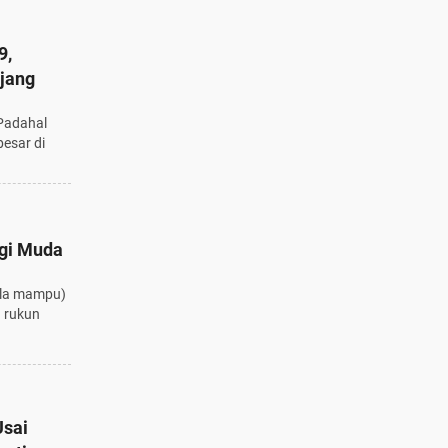
9,
jang
Padahal
esar di
agi Muda
ila mampu)
n rukun
Usai