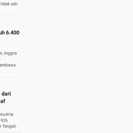
 tidak sah
auh 6.400
n, Inggris
k
 membawa
 dari
af
Austria
1926
ur Tengah.