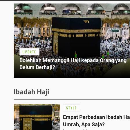
UPDATE
Bolehkah Memanggil Haji kepada Orang yang
Belum Berhaji?
Ibadah Haji
STYLE
Empat Perbedaan Ibadah Haj
Umrah, Apa Saja?