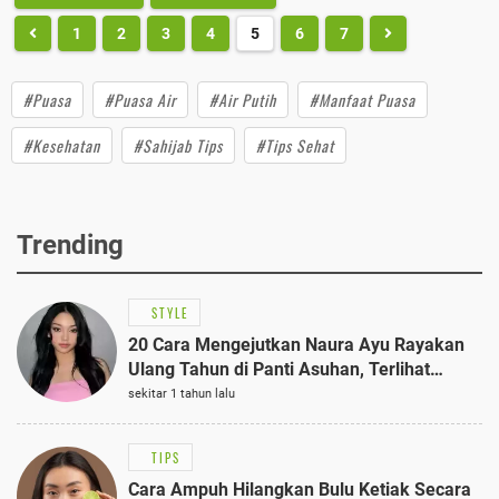
1
2
3
4
5
6
7
#Puasa
#Puasa Air
#Air Putih
#Manfaat Puasa
#Kesehatan
#Sahijab Tips
#Tips Sehat
Trending
STYLE
20 Cara Mengejutkan Naura Ayu Rayakan
Ulang Tahun di Panti Asuhan, Terlihat
Anggun dengan Kaftan Cokelat
sekitar 1 tahun lalu
TIPS
Cara Ampuh Hilangkan Bulu Ketiak Secara