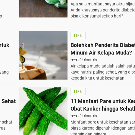
Apa saja manfaat sayur okra hijau
Anda khususnya penderita diabet
p
bisa dikonsumsi setiap hari?
TIPS
ntuk
Bolehkah Penderita Diabe
Minum Air Kelapa Muda?
lewat 4 tahun lalu
Air kelapa muda adalah salah sa
 yang
kaya nutrisi paling sehat, yang di
kepada kita untuk kesehatan.
TIPS
 Sehat
11 Manfaat Pare untuk Ke
Obat Kanker hingga Sehat
Jantung
lewat 4 tahun lalu
r sehat
Manfaat pare untuk kesehatan san
rus
biasa karena dipenuhi dengan anti
vitamin dan mineral.