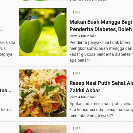
TIPS
,
Makan Buah Mangga Bagi
Penderita Diabetes, Boleh
Tidak?
lewat 4 tahun lalu
rus kita
Penderita penyakit ini tidak boleh
arus
mengkonsumsi buah mangga dan
sepnya.
kadar glukosa penderita diabetes 
apa benar?
TIPS
Resep Nasi Putih Sehat Ala
Dua
Zaidul Akbar
lewat 4 tahun lalu
a
Apakah ada resep nasi putih sehat
a harus
kita konsumsi rutin setiap hari tan
menimbulkan penyakit?
TIPS