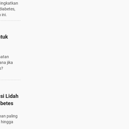
ningkatkan
diabetes,
ini.
ntuk
hatan
na jika
s?
si Lidah
abetes
han paling
s hingga