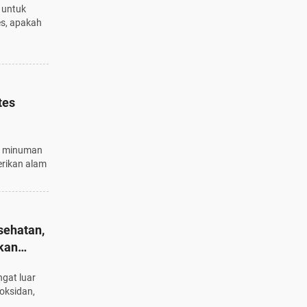
 untuk
es, apakah
tes
tu minuman
berikan alam
sehatan,
kan
gat luar
oksidan,