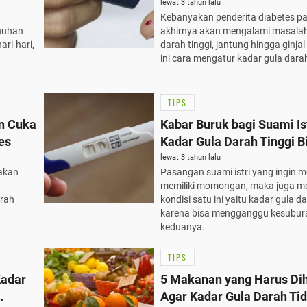
Mengatur Kadar Gula Dar
lewat 3 tahun lalu
Kebanyakan penderita diabetes p
nuhan
akhirnya akan mengalami masala
ari-hari,
darah tinggi, jantung hingga ginjal
ini cara mengatur kadar gula dara
TIPS
n Cuka
Kabar Buruk bagi Suami Ist
es
Kadar Gula Darah Tinggi B
Mengganggu Kesuburan!
lewat 3 tahun lalu
akan
Pasangan suami istri yang ingin 
memiliki momongan, maka juga 
arah
kondisi satu ini yaitu kadar gula da
n
karena bisa mengganggu kesubur
keduanya.
TIPS
Kadar
5 Makanan yang Harus Dih
Agar Kadar Gula Darah Ti