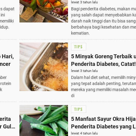
Tinggi
lewat 3 tahun lalu
us dapat
Bagi penderita diabetes, makan 
ini
yang salah dapat menyebabkan ka
emiliki
darah naik tinggi dan itu bisa sang
idup.
berbahaya bagi kesehatan dan m
kematian.
TIPS
 Hari,
5 Minyak Goreng Terbaik 
Encer
Penderita Diabetes, Catat!
lewat 3 tahun lalu
mber
Dalam hal diet sehat, memilih min
rotein
yang tepat adalah penting, teruta
uk
mereka yang memiliki masalah med
di
TIPS
erita
5 Manfaat Sayur Okra Hija
r Gula
Penderita Diabetes yang 
Biasa
lewat 4 tahun lalu