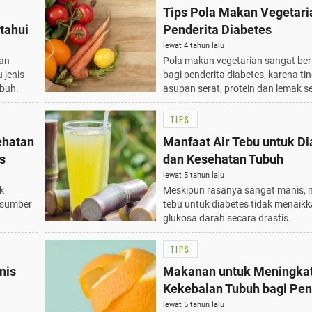
Tips Pola Makan Vegetari
tahui
Penderita Diabetes
lewat 4 tahun lalu
an
Pola makan vegetarian sangat be
 jenis
bagi penderita diabetes, karena ti
ubuh.
asupan serat, protein dan lemak s
TIPS
ehatan
Manfaat Air Tebu untuk Di
s
dan Kesehatan Tubuh
lewat 5 tahun lalu
k
Meskipun rasanya sangat manis, 
u sumber
tebu untuk diabetes tidak menaik
glukosa darah secara drastis.
TIPS
nis
Makanan untuk Meningka
Kekebalan Tubuh bagi Pen
Diabetes
lewat 5 tahun lalu