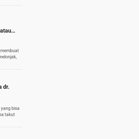
 atau
 membuat
melonjak,
 dr.
 yang bisa
pa takut