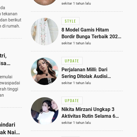
ah
Bisa Jadi Inspirasi
sekitar 1 tahun lalu
ada
Fashionmu
h tekanan
 dan berikut
STYLE
h di rumah.
8 Model Gamis Hitam
Bordir Bunga Terbaik 2025,
Stylish untuk Hangout
sekitar 1 tahun lalu
hingga Acara Semi-Formal
ri,
UPDATE
isa
Perjalanan Milli: Dari
Sering Ditolak Audisi
memulai
hingga Menjadi Rapper Top
mewaspadai
sekitar 1 tahun lalu
rah tinggi
10 Thailand
an
UPDATE
Nikita Mirzani Ungkap 3
Aktivitas Rutin Selama 6
Bulan di Rutan Pondok
sekitar 1 tahun lalu
indari
Bambu, Terungkap!
dak Naik