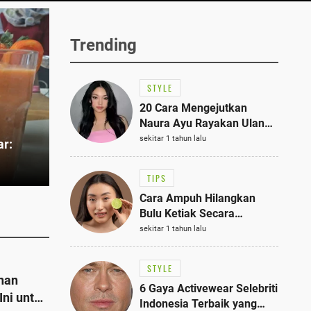
Trending
STYLE
20 Cara Mengejutkan
Naura Ayu Rayakan Ulang
Tahun di Panti Asuhan,
sekitar 1 tahun lalu
ar:
Terlihat Anggun dengan
Kaftan Cokelat
TIPS
Cara Ampuh Hilangkan
Bulu Ketiak Secara
Permanen dalam 5
sekitar 1 tahun lalu
Langkah Sederhana
STYLE
nan
6 Gaya Activewear Selebriti
 Ini untuk
Indonesia Terbaik yang