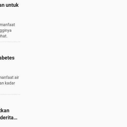
an untuk
rmanfaat
ngginya
ehat.
abetes
manfaat air
kan kadar
tkan
derita