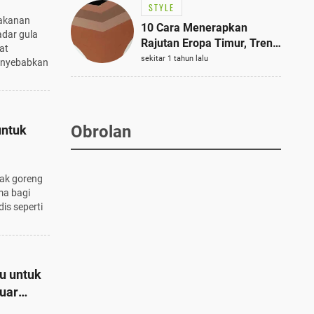
STYLE
makanan
10 Cara Menerapkan
dar gula
Rajutan Eropa Timur, Tren
at
Mode Terbaik dan Paling
sekitar 1 tahun lalu
enyebabkan
Dicari 2023
Obrolan
untuk
yak goreng
ma bagi
is seperti
u untuk
Luar