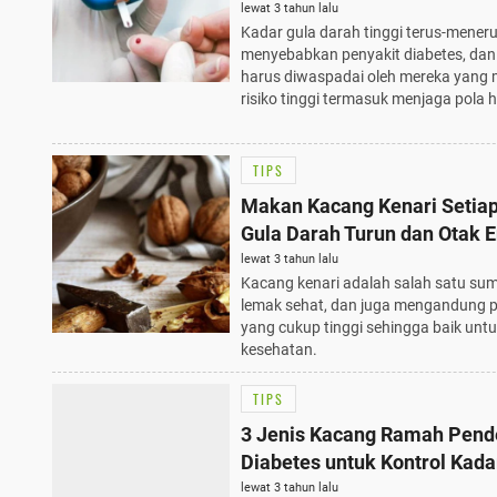
Penderita Diabetes
lewat 3 tahun lalu
Kadar gula darah tinggi terus-mener
menyebabkan penyakit diabetes, dan 
harus diwaspadai oleh mereka yang m
risiko tinggi termasuk menjaga pola h
TIPS
Makan Kacang Kenari Setiap
Gula Darah Turun dan Otak 
lewat 3 tahun lalu
Kacang kenari adalah salah satu su
lemak sehat, dan juga mengandung p
yang cukup tinggi sehingga baik unt
kesehatan.
TIPS
3 Jenis Kacang Ramah Pend
Diabetes untuk Kontrol Kada
Darah
lewat 3 tahun lalu