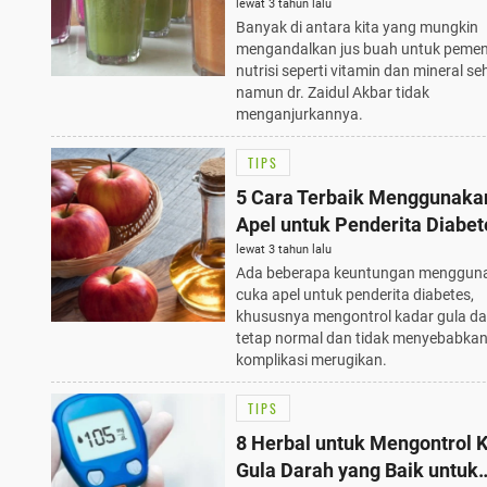
Buah
lewat 3 tahun lalu
Banyak di antara kita yang mungkin
mengandalkan jus buah untuk peme
nutrisi seperti vitamin dan mineral seh
namun dr. Zaidul Akbar tidak
menganjurkannya.
TIPS
5 Cara Terbaik Menggunaka
Apel untuk Penderita Diabet
lewat 3 tahun lalu
Ada beberapa keuntungan menggun
cuka apel untuk penderita diabetes,
khususnya mengontrol kadar gula d
tetap normal dan tidak menyebabka
komplikasi merugikan.
TIPS
8 Herbal untuk Mengontrol 
Gula Darah yang Baik untuk