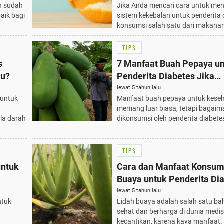
n sudah
Jika Anda mencari cara untuk me
baik bagi
sistem kekebalan untuk penderita 
konsumsi salah satu dari makanan 
TIPS
s
7 Manfaat Buah Pepaya u
du?
Penderita Diabetes Jika
Dikonsumsi Rutin
lewat 5 tahun lalu
 untuk
Manfaat buah pepaya untuk kese
memang luar biasa, tetapi bagaima
la darah
dikonsumsi oleh penderita diabete
TIPS
untuk
Cara dan Manfaat Konsum
Buaya untuk Penderita Di
lewat 5 tahun lalu
ntuk
Lidah buaya adalah salah satu ba
sehat dan berharga di dunia medi
kecantikan, karena kaya manfaat.